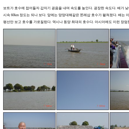
보트가 호수에 접어들자 갑자기 굉음을 내며 속도를 높인다. 굉장한 속도다. 배가 
시속 60km 정도는 되나 보다. 앞에는 망망대해같은 똔레삽 호수가 펼쳐졌다. 배는 
평선만 보고 호수를 가로질렀다. 역시나 동양 최대의 호수다. 아시아에도 이런 장엄한