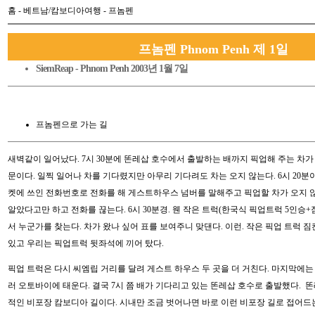
홈
-
베트남/캄보디아여행
- 프놈펜
프놈펜 Phnom Penh 제 1일
SiemReap - Phnom Penh 2003년 1월 7일
프놈펜으로 가는 길
새벽같이 일어났다. 7시 30분에 똔레삽 호수에서 출발하는 배까지 픽업해 주는 차가 
문이다. 일찍 일어나 차를 기다렸지만 아무리 기다려도 차는 오지 않는다. 6시 20분
켓에 쓰인 전화번호로 전화를 해 게스트하우스 넘버를 말해주고 픽업할 차가 오지 
알았다고만 하고 전화를 끊는다. 6시 30분경. 웬 작은 트럭(한국식 픽업트럭 5인승+
서 누군가를 찾는다. 차가 왔나 싶어 표를 보여주니 맞댄다. 이런. 작은 픽업 트럭 짐
있고 우리는 픽업트럭 뒷좌석에 끼어 탔다.
픽업 트럭은 다시 씨엠립 거리를 달려 게스트 하우스 두 곳을 더 거친다. 마지막에는
러 오토바이에 태운다. 결국 7시 쯤 배가 기다리고 있는 똔레삽 호수로 출발했다. 
적인 비포장 캄보디아 길이다. 시내만 조금 벗어나면 바로 이런 비포장 길로 접어드