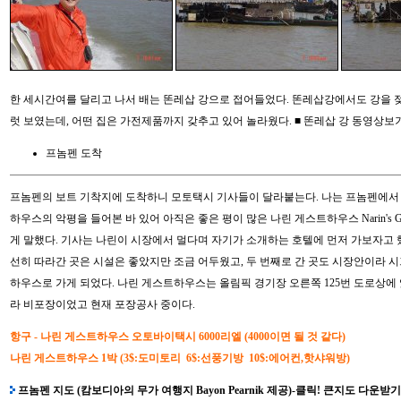
한 세시간여를 달리고 나서 배는 똔레삽 강으로 접어들었다. 똔레삽강에서도 강을 
럿 보였는데, 어떤 집은 가전제품까지 갖추고 있어 놀라웠다.
■ 똔레삽 강 동영상보
프놈펜 도착
프놈펜의 보트 기착지에 도착하니 모토택시 기사들이 달라붙는다. 나는 프놈펜에서
하우스의 악평을 들어본 바 있어 아직은 좋은 평이 많은 나린 게스트하우스 Narin's Gu
게 말했다. 기사는 나린이 시장에서 멀다며 자기가 소개하는 호텔에 먼저 가보자고
선히 따라간 곳은 시설은 좋았지만 조금 어두웠고, 두 번째로 간 곳도 시장안이라 
하우스로 가게 되었다. 나린 게스트하우스는 올림픽 경기장 오른쪽 125번 도로상에 
라 비포장이었고 현재 포장공사 중이다.
항구 - 나린 게스트하우스 오토바이택시 6000리엘 (4000이면 될 것 같다)
나린 게스트하우스 1박 (3$:도미토리 6$:선풍기방 10$:에어컨,핫샤워방)
프놈펜 지도 (캄보디아의 무가 여행지 Bayon Pearnik 제공)-
클릭! 큰지도 다운받기 