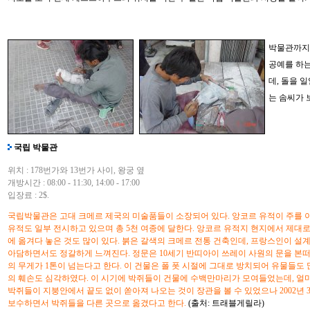
박물관까지
공예를 하는
데, 돌을 
는 솜씨가 
국립 박물관
위치 : 178번가와 13번가 사이, 왕궁 옆
개방시간 : 08:00 - 11:30, 14:00 - 17:00
입장료 : 2$.
국립박물관은 고대 크메르 제국의 미술품들이 소장되어 있다. 앙코르 유적이 주를 
유적도 일부 전시하고 있으며 총 5천 여종에 달한다. 앙코르 유적지 현지에서 제대
에 옮겨다 놓은 것도 많이 있다. 붉은 갈색의 크메르 전통 건축인데, 프랑스인이 설
아담하면서도 정갈하게 느껴진다. 정문은 10세기 반띠아이 쓰레이 사원의 문을 본떠
의 무게가 1톤이 넘는다고 한다. 이 건물은 폴 폿 시절에 그대로 방치되어 유물들도
의 훼손도 심각하였다. 이 시기에 박쥐들이 건물에 수백만마리가 모여들었는데, 얼
박쥐들이 지붕안에서 끝도 없이 쏟아져 나오는 것이 장관을 볼 수 있었으나 2002년
보수하면서 박쥐들을 다른 곳으로 옮겼다고 한다.
(출처: 트래블게릴라)