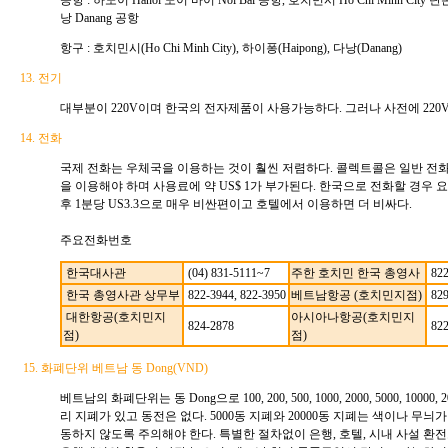
공항 : 하노이 Hanoi 노이 바이 Noi Bai 공항, 호치민시 Ho Chi Minh City 탄손
낭 Danang 공항
항구 : 호치민시(Ho Chi Minh City), 하이퐁(Haipong), 다낭(Danang)
13. 전기
대부분이 220V이며 한국의 전자제품이 사용가능하다. 그러나 사전에 220
14. 전화
국제 전화는 우체국을 이용하는 것이 훨씬 저렴하다. 콜렉트콜은 일반 전
을 이용해야 하며 사용료에 약 US$ 1가 부가된다. 한국으로 전화할 경우 요금
후 1분당 US3.3으로 매우 비싼편이고 호텔에서 이용하면 더 비싸다.
주요전화번호
한국대사관
(04) 831-5111~7
주한 호치민 한국 총영사
822
한국 총영사관 상무부
822-3944, 822-3950
베트남항공 (호치민지점)
829
대한항공(호치민지
아시아나항공(호치민지
824-2878
822
점)
점)
15. 화폐단위 베트남 동 Dong(VND)
베트남의 화폐단위는 동 Dong으로 100, 200, 500, 1000, 2000, 5000, 10000, 20
리 지폐가 있고 동전은 없다. 5000동 지폐와 20000동 지폐는 색이나 무늬
동하지 않도록 주의해야 한다. 특별한 절차없이 은행, 호텔, 시내 사설 