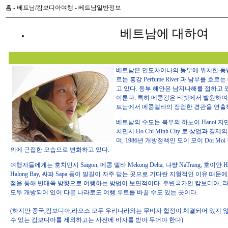
홈
-
베트남/캄보디아여행
- 베트남일반정보
베트남에 대하여
베트남은 인도차이나의 동부에 위치한 동
르는 홍강 Perfume River 과 남부를 흐르는 
고 있다. 동부 해안은 남지나해를 접하고
이룬다. 특히 메콩강은 티벳에서 발원하여
트남에서 메콩델타의 장엄한 경관을 연출
베트남의 수도는 북부의 하노이 Hanoi 지
치민시 Ho Chi Minh City 로 상업과 
며, 1986년 개방정책인 도이 모이 Doi 
의에 근접한 모습으로 변화하고 있다.
여행자들에게는 호치민시 Saigon, 메콩 델타 Mekong Delta, 냐쨩 NaTrang, 호이안 Ho
Halong Bay, 싸파 Sapa 등이 발길이 자주 닫는 곳으로 기다란 지형적인 이유 때문
점을 통해 반대쪽 방향으로 여행하는 방법이 보편적이다. 주변국가인 캄보디아, 라
모두 개방되어 있어 다른 나라로도 여행 루트를 바꿀 수도 있는 곳이다.
(하지만 중국,캄보디아,라오스 모두 우리나라와는 무비자 협정이 체결되어 있지 
수 있는 캄보디아를 제외하고는 사전에 비자를 받아 두어야 한다)