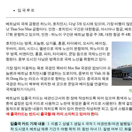
입 국 루 트
베트남의 국제 공항은 하노이, 호치민시, 다낭 3개 도시에 있으며, 가장 비행이 
낫 Than Son Nhat 공항이다. 인천 - 호치민시 구간은 대한항공, 아시아나 항공,
17회 운항하고 있으며, 인천 - 하노이 구간은 베트남 항공 주 3회, 대한 항공 주 4회
호치민시는 방콕, 프놈펜, 싱가폴, 홍콩, 타이페이, 오사카, 베이징,
두바이, 파리, 시드니, 멜번으로 국제 노선이 운항되며, 하노이의 경
우 방콕, 비엔티안, 홍콩, 파리, 타이페이, 쿤밍 등으로 국제노선이 운
항된다. 중부 도시인 다낭은 방콕으로 국제 노선을 취항하고 있다.
가장 많이 이용하는 육로 국경인 목바이 Moc Bai 국경은 캄보디아 프
놈펜과 베트남 호치민시를 연결하는 도로이며, 중부의 빈 Vinh 과 동
하 Dong Ha 는 라오스 국경으로 향하는 도로가 있다. 중국과의 육로
국경은 하노이 북부에 위치한 세 곳으로 쿤밍과 베이징을 연결하는
국제열차가 다닌다.
베트남의 입출국 카드는 세관신고서와 한 장에 작성하도록 되어 있으며 흰색과 노
흰색 겉장은 입국 카드로 사용하고 노란색 뒷장은 출국 카드로 사용된다. 흰색 겉
동적으로 동일한 내용이 적히도록 되어 있어 한번만 작성하면 되고, 입국 스탬프를
색 출국카드는 반드시 출국할 때 까지 소지하고 있어야 한다.
입출국 카드 기재 내용
: 1. 이름 2. 성별 3. 생일 4. 국적 5. 여권번호/여권 발행일
착 도시명 8. 베트남 체류 기간 9. 여행 목적 10. 동반 자녀 11. 질병 여부 12. 화물