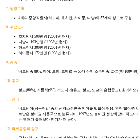
7. 행정구역
4개의 중앙직할시(하노이, 호치민, 하이풍, 다낭)와 57개의 성으로 구성
8. 주요도시
호치민시 500만명 ('2001년 현재)
다낭시 193만명 (`1998년 현재)
하노이시 300만명 ('2001년 현재)
하이퐁시 172만명 ('1998년 현재)
9. 종족
베트남족 89%, 타이, 므엉, 크메르 등 55개 산악 소수민족, 화교(약 100만명
10. 종교
불교(80%), 카톨릭(9%), 까오다이(유교, 불교, 도교의 혼합종교), 호아하오
11. 언어
베트남어(공용어), 4종의 산악소수민족 언어를 법률상 허용, 영어/불어/러시
트남은 불어권 사용국으로 분류되어, 1997년도 불어권 정상회담이 하노이에
는 영어가 불어보다 인기가 더 높다.
12. 국제공항과 항구