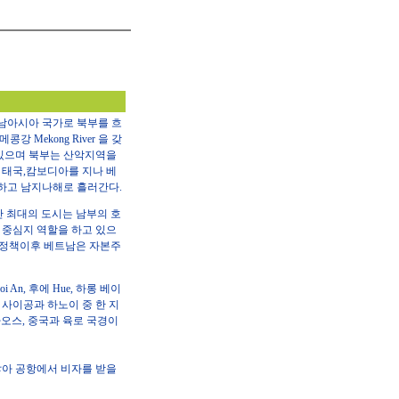
남아시아 국가로 북부를 흐
메콩강 Mekong River 을 갖
 있으며 북부는 산악지역을
 태국,캄보디아를 지나 베
하고 남지나해로 흘러간다.
만 최대의 도시는 남부의 호
경제의 중심지 역할을 하고 있으
Moi 정책이후 베트남은 자본주
i An, 후에 Hue, 하롱 베이
에 사이공과 하노이 중 한 지
오스, 중국과 육로 국경이
않아 공항에서 비자를 받을