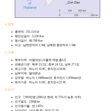
4. 면적
총면적 : 331,114 ㎢
해안선길이 : 3,250 Km
동서길이 : 48-700 Km
비교 : 남한면적의 3.3배, 남북한 총면적의 1.5배
5. 기후
북부지역 : 아열대성 (겨울엔 제법 춥다)
년평균기온 : 북부 23.2도, 중부 24.1도, 남부 27.1도
최고기온 : 하노이 32.8C, 호지민시34.8C
남부지역 : 열대몬순
강우량 : 하노이 1,1680mm/년, 호지민시 1,950mm/년
최저기온 : 하노이 13.8C, 호치민시21.0C
6. 인구
인구 : 7,993만명 (2001년 현재, 약 75%가 농촌 거주)
인구밀도 : 236명/㎢
인구증가율 : 연 1.85%
남녀성비 : 남성 48.4%, 여성 51.2%