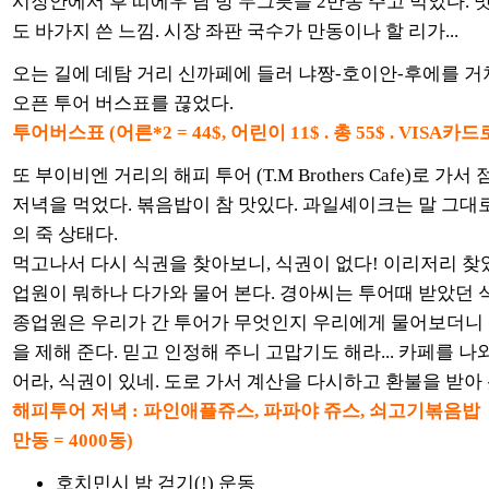
시장안에서 후 띠에우 남 방 두그릇을 2만동 주고 먹었다.
도 바가지 쓴 느낌. 시장 좌판 국수가 만동이나 할 리가...
오는 길에 데탐 거리 신까페에 들러 냐짱-호이안-후에를 
오픈 투어 버스표를 끊었다.
투어버스표 (어른*2 = 44$, 어린이 11$ . 총 55$ . VISA카
또 부이비엔 거리의 해피 투어 (T.M Brothers Cafe)로 가
저녁을 먹었다. 볶음밥이 참 맛있다. 과일셰이크는 말 그대로
의 죽 상태다.
먹고나서 다시 식권을 찾아보니, 식권이 없다! 이리저리 찾
업원이 뭐하나 다가와 물어 본다. 경아씨는 투어때 받았던 
종업원은 우리가 간 투어가 무엇인지 우리에게 물어보더니 어
을 제해 준다. 믿고 인정해 주니 고맙기도 해라... 카페를 나
어라, 식권이 있네. 도로 가서 계산을 다시하고 환불을 받아 
해피투어 저녁 : 파인애플쥬스, 파파야 쥬스, 쇠고기볶음밥 총
만동 = 4000동)
호치민시 밤 걷기(!) 운동