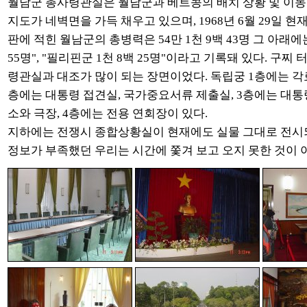
월남군 총사령관실은 월남군과 베트콩의 배치 상황 및 이동
지도가 네벽면을 가득 채우고 있으며, 1968년 6월 29일 현
판에 적힌 월남군의 총병력은 54만 1천 9백 43명 그 아래에는
55명", "필리핀군 1천 8백 25명"이라고 기록돼 있다. 구찌
령관실과 대조가 많이 되는 장면이었다. 독립궁 1층에는 각료
층에는 대통령 접견실, 국가중요서류 제출실, 3층에는 대통
소와 극장, 4층에는 전용 연회장이 있다.
지하에는 전쟁시 종합상황실이 현재에도 실물 그대로 전시
정보가 부족했던 우리는 시간에 쫓겨 보고 오지 못한 것이 