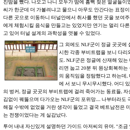
진땀을 뺐다. 나오고 나니 모두가 땀에 흠뻑 젖은 얼굴들이
씨가 한군데 더 가볼려냐고 물으니 아무도 안간다는 표정이다.
다른 곳으로 이동하니 터널안에서 취사를 했던 곳을 보여
에게 체험시킬 음식을 만들고는 있었지만 연기는 멀리 다른
고 있어 터널 설계의 과학성을 엿볼 수 있었다.
그 외에도 NLF군이 정글 곳곳에
시한 각종 부비트랩을 보니 다리
도. NLF군은 정글에 산재해 있
리면 눕고 20분 뒤 원상회복하는
의 움직임을 정탐했다고 하는데,
에 서 보니 무시무시했다. 어디 있
의 벙커, 정글 곳곳의 부비트랩에 걸려 죽어가는 동료들, 자
김없이 꿰뚫으며 다가오는 NLF군의 포위망.... 나부터라도
해질 수밖에 없었을 거란 생각이 들었고 결국 베트남전은 미
는 전쟁이었다는 게 실감났다.
투어 내내 자신있게 설명하던 가이드 아저씨의 유머. "조금