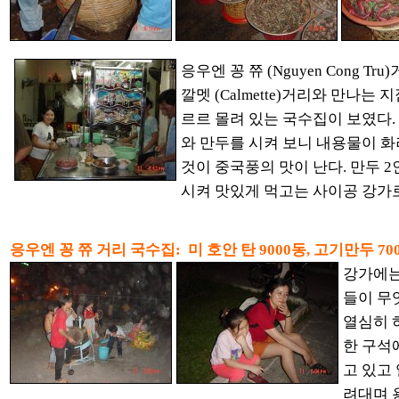
응우엔 꽁 쮸 (Nguyen Cong T
깔멧 (Calmette)거리와 만나는
르르 몰려 있는 국수집이 보였다.
와 만두를 시켜 보니 내용물이 화
것이 중국풍의 맛이 난다. 만두 2
시켜 맛있게 먹고는 사이공 강가로
응우엔 꽁 쮸 거리 국수집: 미 호안 탄 9000동, 고기만두 70
강가에는
들이 무
열심히 
한 구석
고 있고
려대며 