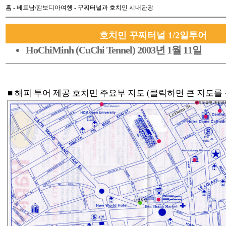
홈
-
베트남/캄보디아여행
- 꾸찌터널과 호치민 시내관광
호치민 꾸찌터널 1/2일투어
HoChiMinh (CuChi Tennel) 2003년 1월 11일
■ 해피 투어 제공 호치민 주요부 지도 (클릭하면 큰 지도를 