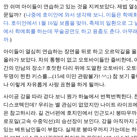
깐 쉬며 아이들이 연습하고 있는 것을 지켜보았다. 제법 열심
문일까? (
나중에 호이안에 와서 생각해 보니, 이들은 학예
다. 호이안에서 1월 16일 보름을 맞아, 축제의 일환으로 그 
에서 학예회를 하는데 무술공연도 하고 용춤도 춘다. 아무래
까.
)
아이들이 열심히 연습하는 장면을 뒤로 하고 오르막길을 올라
올라가 보았다. 차의 통행이 없고 오토바이들만 즐비한데, 
간의 만남의 장소? 호젓한 다리 위에 도열한 오토바이. 오토
두명이 찐한 키스를....(15세 미만 관람불가! ^^;;) 참 보기
나 이렇게 자유롭게 사랑 표현을 하게 될까나.
사이공 강을 따라 걷다 보니 뭔가 하늘에서 번쩍번쩍한다. 
디스코텍인데? 우리는 별 관심이 없었지만 나이트 라이프에
은 참고하시라. 길 건너편에 호치민에서 인근도시 붕따우
로포일(고속 수중익선)의 승선장이 보인다. 강을 아직까지
있는 베트남인들이 부럽다. 실제로 붕따우까지 가는데는 