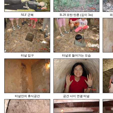
NLF 군복
B-29 포탄 탄흔 (깊이 3m)
외
터널 입구
터널로 들어가는 모습
터널안의 휴식공간
공간 사이 연결 터널