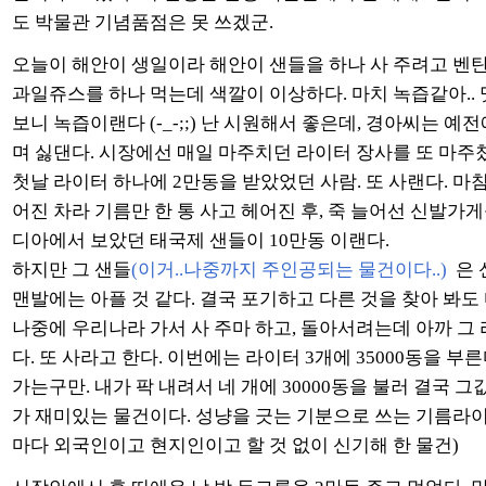
도 박물관 기념품점은 못 쓰겠군.
오늘이 해안이 생일이라 해안이 샌들을 하나 사 주려고 벤
과일쥬스를 하나 먹는데 색깔이 이상하다. 마치 녹즙같아.. 
보니 녹즙이랜다 (-_-;;) 난 시원해서 좋은데, 경아씨는 
며 싫댄다. 시장에선 매일 마주치던 라이터 장사를 또 마주
첫날 라이터 하나에 2만동을 받았었던 사람. 또 사랜다. 마
어진 차라 기름만 한 통 사고 헤어진 후, 죽 늘어선 신발가게
디아에서 보았던 태국제 샌들이 10만동 이랜다.
하지만 그 샌들
(이거..나중까지 주인공되는 물건이다..)
은 
맨발에는 아플 것 같다. 결국 포기하고 다른 것을 찾아 봐도
나중에 우리나라 가서 사 주마 하고, 돌아서려는데 아까 그 
다. 또 사라고 한다. 이번에는 라이터 3개에 35000동을 부른
가는구만. 내가 팍 내려서 네 개에 30000동을 불러 결국 그
가 재미있는 물건이다. 성냥을 긋는 기분으로 쓰는 기름라이
마다 외국인이고 현지인이고 할 것 없이 신기해 한 물건)