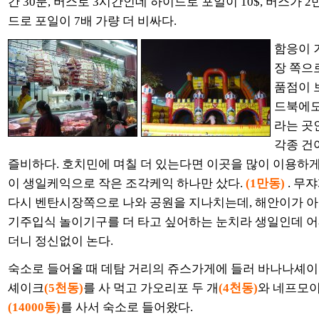
간 30분, 버스로 3시간인데 하이드로 포일이 10$, 버스가 
드로 포일이 7배 가량 더 비싸다.
함응이 
장 쪽으
품점이 
드북에도
라는 곳
각종 건
즐비하다. 호치민에 며칠 더 있는다면 이곳을 많이 이용하게 
이 생일케익으로 작은 조각케익 하나만 샀다.
(1만동)
. 무
다시 벤탄시장쪽으로 나와 공원을 지나치는데, 해안이가 아
기주입식 놀이기구를 더 타고 싶어하는 눈치라 생일인데 어쩌
더니 정신없이 논다.
숙소로 들어올 때 데탐 거리의 쥬스가게에 들러 바나나셰
셰이크
(5천동)
를 사 먹고 가오리포 두 개
(4천동)
와 네프모이
(14000동)
를 사서 숙소로 들어왔다.