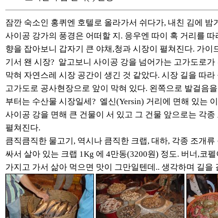
잠깐 숙소인 홍퀴엔 호텔로 올라가서 쉬다가, 내친 김에 밤
사이공 강가의 풍경은 어떠할 지. 응우엔 따이 혹 거리를 따
향을 잡아보니 갑자기 큰 야채,청과 시장이 펼쳐진다. 가이
기서 왠 시장? 알고보니 사이공 강을 넘어가는 고가도로가
막혀 자연스레 시장 공간이 생긴 것 같았다. 시장 길을 따라
고가도로 공사현장으로 앞이 막혀 있다. 왼쪽으로 발걸음을
부터는 수산물 시장일세? 엘신(Yersin) 거리에 면해 있는
사이공 강을 면해 큰 건물이 서 있고 그 건물 앞으로는 각
펼쳐진다.
큼직큼직한 물고기, 역시나 큼직한 크랩, 대하, 각종 조개류
싸서 살아 있는 크랩 1Kg 에 4만동(3200원) 정도. 버너,
가지고 가서 삶아 먹으면 맛이 그만일텐데.. 생각하며 길을 