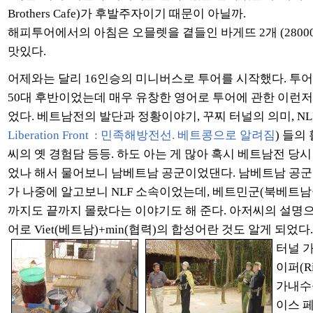
Brothers Cafe)가 후발주자이기 때문이 아닐까.
해피투어에서의 아침은 오믈렛을 곁들인 바게뜨 2개 (2800
맛있다.
어제와는 달리 16인승의 미니버스로 투어를 시작했다. 투
50대 후반이었는데 매우 유창한 영어로 투어에 관한 이런저
었다. 베트남전의 발단과 정황이야기, 꾸찌 터널의 의미, NLF
Liberation Front : 민족해방전선. 베트콩으로 알려짐
) 들의
씨의 옛 경험담 등등. 하도 아는 게 많아 혹시 베트남전 당
었나 해서 물어보니 남베트남 공군이었댄다. 남베트남 공군
가 나중에 알고보니 NLF 소속이었는데, 베트민군(북베트남
까지도 끝까지 몰랐다는 이야기도 해 준다. 아저씨의 설명
어로 Viet(베트남)+min(협력)의 합성어란 것도 알게 되었다.
터널 
이퍼(Ri
가내수
이스 