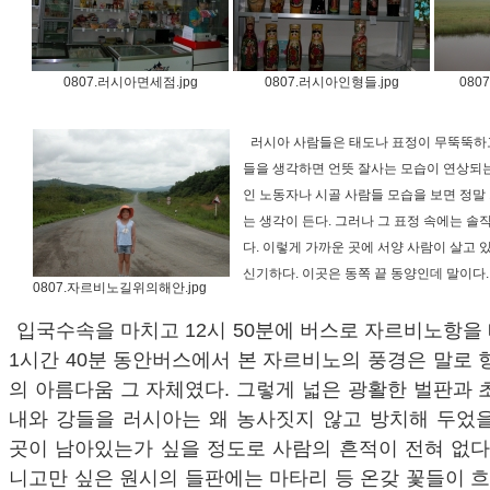
0807.러시아면세점.jpg
0807.러시아인형들.jpg
080
러시아 사람들은 태도나 표정이 무뚝뚝하
들을 생각하면 언뜻 잘사는 모습이 연상되는
인 노동자나 시골 사람들 모습을 보면 정말
는 생각이 든다. 그러나 그 표정 속에는 
다. 이렇게 가까운 곳에 서양 사람이 살고
신기하다. 이곳은 동쪽 끝 동양인데 말이다.
0807.자르비노길위의해안.jpg
입국수속을 마치고 12시 50분에 버스로 자르비노항을 
1시간 40분 동안버스에서 본 자르비노의 풍경은 말로 
의 아름다움 그 자체였다. 그렇게 넓은 광활한 벌판과 
내와 강들을 러시아는 왜 농사짓지 않고 방치해 두었을
곳이 남아있는가 싶을 정도로 사람의 흔적이 전혀 없다
니고만 싶은 원시의 들판에는 마타리 등 온갖 꽃들이 