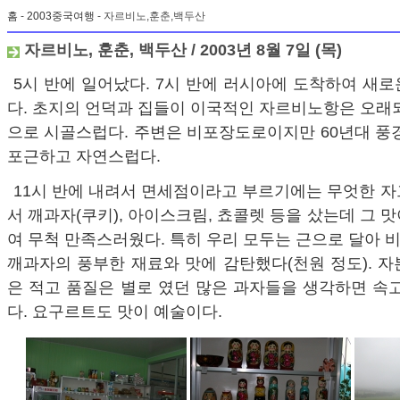
홈
-
2003중국여행
- 자르비노,훈춘,백두산
자르비노, 훈춘, 백두산 / 2003년 8월 7일 (목)
5시 반에 일어났다. 7시 반에 러시아에 도착하여 새
다. 초지의 언덕과 집들이 이국적인 자르비노항은 오래
으로 시골스럽다. 주변은 비포장도로이지만 60년대 풍
포근하고 자연스럽다.
11시 반에 내려서 면세점이라고 부르기에는 무엇한 
서 깨과자(쿠키), 아이스크림, 쵸콜렛 등을 샀는데 그 
여 무척 만족스러웠다. 특히 우리 모두는 근으로 달아
깨과자의 풍부한 재료와 맛에 감탄했다(천원 정도). 
은 적고 품질은 별로 였던 많은 과자들을 생각하면 속
다. 요구르트도 맛이 예술이다.