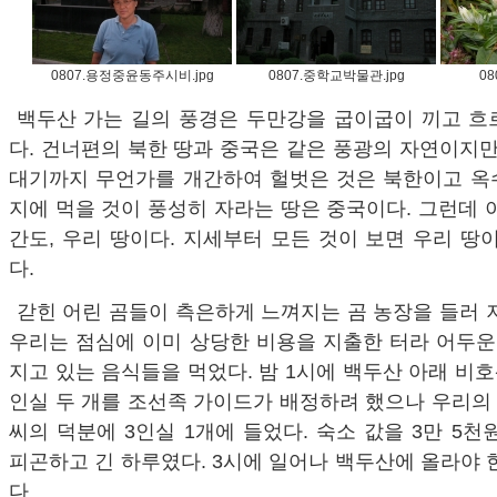
0807.용정중윤동주시비.jpg
0807.중학교박물관.jpg
08
백두산 가는 길의 풍경은 두만강을 굽이굽이 끼고 흐
다. 건너편의 북한 땅과 중국은 같은 풍광의 자연이지만
대기까지 무언가를 개간하여 헐벗은 것은 북한이고 옥
지에 먹을 것이 풍성히 자라는 땅은 중국이다. 그런데 
간도, 우리 땅이다. 지세부터 모든 것이 보면 우리 땅
다.
갇힌 어린 곰들이 측은하게 느껴지는 곰 농장을 들러 
우리는 점심에 이미 상당한 비용을 지출한 터라 어두운
지고 있는 음식들을 먹었다. 밤 1시에 백두산 아래 비호
인실 두 개를 조선족 가이드가 배정하려 했으나 우리의
씨의 덕분에 3인실 1개에 들었다. 숙소 값을 3만 5천
피곤하고 긴 하루였다. 3시에 일어나 백두산에 올라야 
다