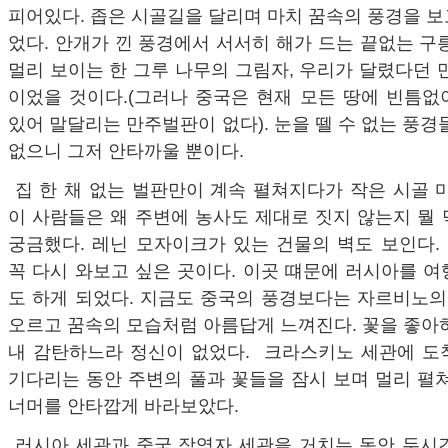
피어있다. 좁은 시골길을 달리며 마치 꿈속의 풍경을 
었다. 안개가 낀 풍경에서 서서히 해가 드는 끝없는 구
멀리 보이는 한 그루 나무의 그림자, 우리가 달렸다던 
이었을 것이다.(그러나 중국은 현재 모든 땅에 빈틈없
있어 말달리는 만주벌판이 없다). 눈을 뗄 수 없는 풍경
없으니 그저 안타까울 뿐이다.
집 한 채 없는 벌판만이 계속 펼쳐지다가 작은 시골 
이 사람들은 왜 주변에 농사도 제대로 짓지 않는지 뭘
궁금했다. 레닌 모자이크가 있는 건물의 벽도 보인다.
꼭 다시 와보고 싶은 곳이다. 이곳 떄문에 러시아를 
도 하게 되었다. 지금도 중국의 풍경보다는 자르비노의
오르고 꿈속의 모습처럼 아름답게 느껴진다. 꽃을 좋아
내 감탄하느라 정신이 없었다. 크라스키노 세관에 도
기다리는 동안 주변의 풀과 꽃들을 잠시 보며 멀리 펼
너머를 안타깝게 바라보았다.
러시아 세관과 중국 장영자 세관을 거치는 동안 두시간