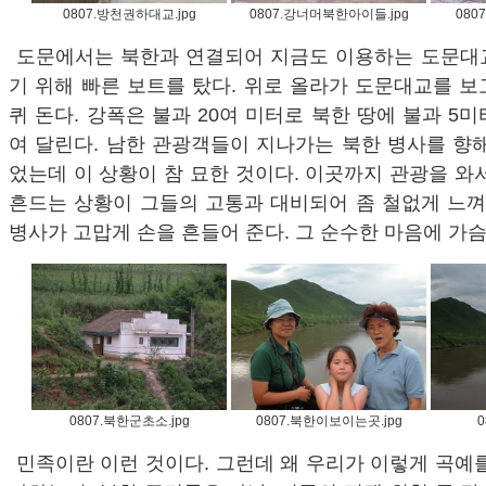
0807.방천권하대교.jpg
0807.강너머북한아이들.jpg
080
도문에서는 북한과 연결되어 지금도 이용하는 도문대
기 위해 빠른 보트를 탔다. 위로 올라가 도문대교를 
퀴 돈다. 강폭은 불과 20여 미터로 북한 땅에 불과 5
여 달린다. 남한 관광객들이 지나가는 북한 병사를 향
었는데 이 상황이 참 묘한 것이다. 이곳까지 관광을 와
흔드는 상황이 그들의 고통과 대비되어 좀 철없게 느껴
병사가 고맙게 손을 흔들어 준다. 그 순수한 마음에 가슴
0807.북한군초소.jpg
0807.북한이보이는곳.jpg
0
민족이란 이런 것이다. 그런데 왜 우리가 이렇게 곡예