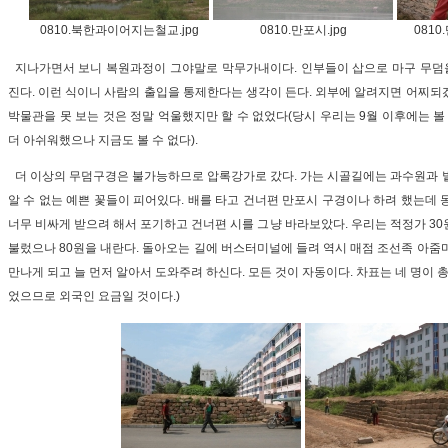
0810.북한과이어지는철교.jpg
0810.만포시.jpg
081
지나가면서 보니 복원과정이 그야말로 막무가내이다. 인부들이 삽으로 마구 무덤을
진다. 이런 식이니 사람의 출입을 통제한다는 생각이 든다. 외부에 알려지면 어찌되
박물관을 못 보는 것은 정말 억울했지만 할 수 없었다(당시 우리는 9월 이후에는 볼
더 아쉬워했으나 지금도 볼 수 없다).
더 이상의 무덤구경은 불가능하므로 압록강가로 갔다. 가는 시골길에는 과수원과 
알 수 없는 예쁜 꽃들이 피어있다. 배를 타고 건너편 만포시 구경이나 하려 했는데 
너무 비싸게 받으려 해서 포기하고 건너편 시를 그냥 바라보았다. 우리는 적정가 30
불렀으나 80원을 내란다. 돌아오는 길에 버스터미널에 들려 역시 매점 조선족 아줌
만나게 되고 늘 먼저 알아서 도와주려 하신다. 모든 것이 자동이다. 차표는 네 명이 총
었으므로 외국인 요금일 것이다.)