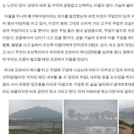
는 노인도 있다. 강변이 새로 잘 꾸며져 공원같고 산책하는 이들도 많다. 거슬러 올라
마을을 지나며 통구떼무덤이라는 표지를 발견했는데 과연 이것이 무덤인지 싶게 위
어 동네 마당처럼 쓰고 있다. 이것이 원래 그대로 스러져 가는 고구려 무덤의 모습
보며 무덤이라고 느낄 뿐이다. 많은 무덤 돌이 동네 담장용으로, 무덤이 밭으로 쓰
이었다. 요즘에서야 난리가 나고 있을 뿐이다. 강을 거슬러 오르며 마을 구경을 하
팥빵, 월병을 사고 길에서 조선족 아줌마에게 만두(3개 1원)도 샀다. 숙소 앞의 맛
고 보니 주인이 조선족이어서 우리에게 오토바이 택시(20원)를 섭외해 줬다. 동북지
데 우리는 도움이 필요할 때면 곳곳에서 이들을 만났다.
8시에 오토바이 택시를 타고 무덤떼 구경에 나섰는데 자리가 마주보고 앉게 되어있
섯무덤(얼마전 까지만 해도 내부를 볼 수 있었던 무덤), 네무덤 등을 눈도장을 찍으
멀리 서서 유명한 장군총을 아쉬운 마음으로 구경한 뒤 슬슬 달리면서 광개토호태왕
라도 세울라치면 바로 공안이 와서 가라고 한다. 만약 카메라로 찍는다면 바로 끌려