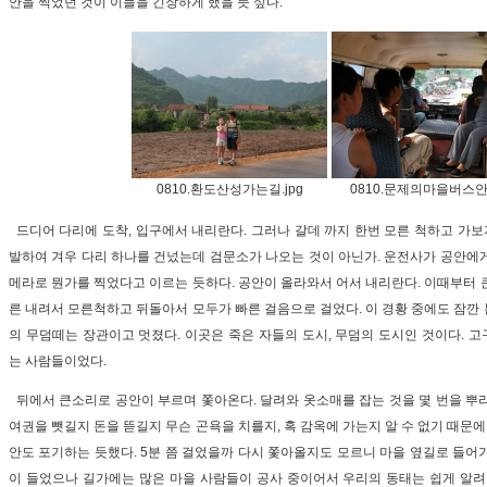
안을 찍었던 것이 이들을 긴장하게 했을 듯 싶다.
0810.환도산성가는길.jpg
0810.문제의마을버스안.
드디어 다리에 도착, 입구에서 내리란다. 그러나 갈데 까지 한번 모른 척하고 가보자
발하여 겨우 다리 하나를 건넜는데 검문소가 나오는 것이 아닌가. 운전사가 공안에
메라로 뭔가를 찍었다고 이르는 듯하다. 공안이 올라와서 어서 내리란다. 이때부터 
른 내려서 모른척하고 뒤돌아서 모두가 빠른 걸음으로 걸었다. 이 경황 중에도 잠깐
의 무덤떼는 장관이고 멋졌다. 이곳은 죽은 자들의 도시, 무덤의 도시인 것이다. 
는 사람들이었다.
뒤에서 큰소리로 공안이 부르며 쫓아온다. 달려와 옷소매를 잡는 것을 몇 번을 뿌
여권을 뺏길지 돈을 뜯길지 무슨 곤욕을 치를지, 혹 감옥에 가는지 알 수 없기 때문에
안도 포기하는 듯했다. 5분 쯤 걸었을까 다시 쫓아올지도 모르니 마을 옆길로 들어
이 들었으나 길가에는 많은 마을 사람들이 공사 중이어서 우리의 동태는 쉽게 알려