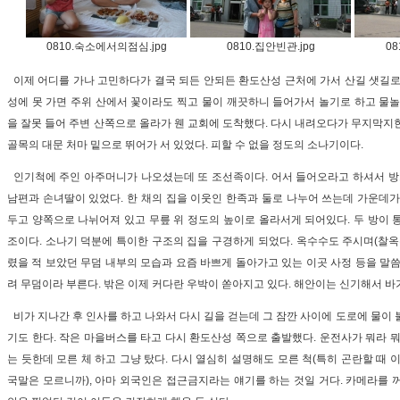
0810.숙소에서의점심.jpg
0810.집안빈관.jpg
08
이제 어디를 가나 고민하다가 결국 되든 안되든 환도산성 근처에 가서 산길 샛길로
성에 못 가면 주위 산에서 꽃이라도 찍고 물이 깨끗하니 들어가서 놀기로 하고 물놀
을 잘못 들어 주변 산쪽으로 올라가 웬 교회에 도착했다. 다시 내려오다가 무지막지
골목의 대문 처마 밑으로 뛰어가 서 있었다. 피할 수 없을 정도의 소나기이다.
인기척에 주인 아주머니가 나오셨는데 또 조선족이다. 어서 들어오라고 하셔서 
남편과 손녀딸이 있었다. 한 채의 집을 이웃인 한족과 둘로 나누어 쓰는데 가운데가
두고 양쪽으로 나뉘어져 있고 무릎 위 정도의 높이로 올라서게 되어있다. 두 방이 
조이다. 소나기 덕분에 특이한 구조의 집을 구경하게 되었다. 옥수수도 주시며(찰옥
렸을 적 보았던 무덤 내부의 모습과 요즘 바쁘게 돌아가고 있는 이곳 사정 등을 말씀
려 무덤이라 부른다. 밖은 이제 커다란 우박이 쏟아지고 있다. 해안이는 신기해서 바
비가 지나간 후 인사를 하고 나와서 다시 길을 걷는데 그 잠깐 사이에 도로에 물이 
기도 한다. 작은 마을버스를 타고 다시 환도산성 쪽으로 출발했다. 운전사가 뭐라 뭐
는 듯한데 모른 체 하고 그냥 탔다. 다시 열심히 설명해도 모른 척(특히 곤란할 때 
국말은 모르니까), 아마 외국인은 접근금지라는 얘기를 하는 것일 거다. 카메라를 