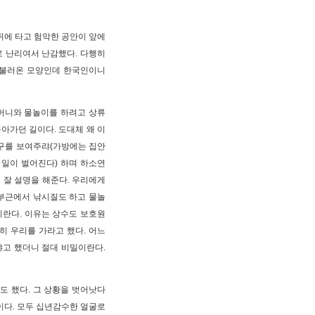
뒤에 타고 험악한 공안이 앞에
로 난리여서 난감했다. 다행히
 불러온 모양인데 한국인이니
어머니와 물놀이를 하려고 상류
돌아가던 길이다. 도대체 왜 이
도구를 보여주랴(가방에는 집안
 일이 벌어진다) 하며 하소연
 잘 설명을 해준다. 우리에게
 부근에서 낚시질도 하고 물놀
지란다. 이유는 상수도 보호원
히 우리를 가라고 했다. 어느
냐고 했더니 절대 비밀이란다.
도 했다. 그 상황을 벗어낫다
이다. 모두 십년감수한 얼굴로