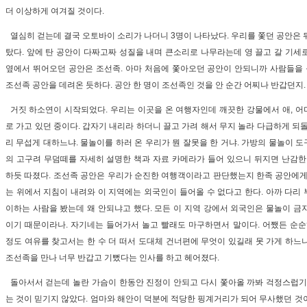
더 이상하게 여겨질 것이다.
열심히 걷는데 결국 오토바이 소리가 나더니 3명이 나타났다. 우리를 쫓던 공안은 
탔다. 앞에 탄 공안이 다짜고짜 성질을 내며 큰소리로 나무라는데 영 끌고 갈 기세
옆에서 뛰어오던 공안은 조선족. 아마 처음에 쫓아오던 공안이 안되니까 사람들을
조선족 공안을 데려온 듯하다. 공안 한 명이 조선족인 것을 안 순간 어찌나 반갑던지.
거짓 하소연이 시작되었다. 우리는 이곳을 온 여행자인데 깨끗한 강물에서 애, 
로 가고 있던 중이다. 갑자기 내리라 하더니 끌고 가려 해서 무지 놀라 다급하게 되
리 무섭게 대하느냐. 물놀이를 하러 온 우리가 뭔 잘못을 한 거냐. 가방의 물놀이 
의 고구려 무덤떼를 자세히 설명한 책과 자료 카메라가 들어 있으니 뒤지면 난감한
하듯 따졌다. 조선족 공안은 우리가 순진한 여행객이라고 판단했는지 한족 공안에게
는 위에서 지침이 내려와 이 지역에는 외국인이 들어올 수 없다고 한다. 아까 다리
이하는 사람을 봤는데 왜 안되냐고 했다. 모든 이 지역 강에서 외국인은 물놀이 금
이기 때문이라나. 자기네는 들어가서 놀고 빨래도 마구하면서 말이다. 어쨌든 순순
정도 여유를 찾고서는 한 수 더 떠서 도대체 건너편에 무엇이 있길래 못 가게 하느
조선족을 만나 너무 반갑고 기뻤다는 인사를 하고 헤어졌다.
돌아서서 걷는데 놀란 가슴이 한동안 진정이 안되고 다시 쫓아올 까봐 걱정스럽기
는 것이 믿기지 않았다. 엄마와 해안이 덕분에 적당한 핑계거리가 되어 무사했던 것