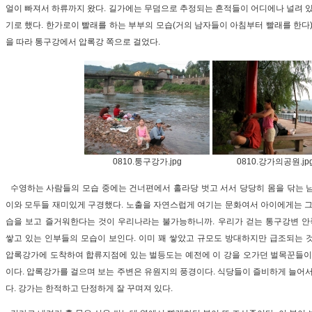
얼이 빠져서 하류까지 왔다. 길가에는 무덤으로 추정되는 흔적들이 어디에나 널려 있
기로 했다. 한가로이 빨래를 하는 부부의 모습(거의 남자들이 아침부터 빨래를 한다)
을 따라 통구강에서 압록강 쪽으로 걸었다.
0810.퉁구강가.jpg
0810.강가의공원.jp
수영하는 사람들의 모습 중에는 건너편에서 홀라당 벗고 서서 당당히 몸을 닦는 
이와 모두들 재미있게 구경했다. 노출을 자연스럽게 여기는 문화여서 아이에게는 그
습을 보고 즐거워한다는 것이 우리나라는 불가능하니까. 우리가 걷는 통구강변 
쌓고 있는 인부들의 모습이 보인다. 이미 꽤 쌓았고 규모도 방대하지만 급조되는 
압록강가에 도착하여 합류지점에 있는 벌등도는 예전에 이 강을 오가던 벌목꾼들이 
이다. 압록강가를 걸으며 보는 주변은 유원지의 풍경이다. 식당들이 즐비하게 늘어서
다. 강가는 한적하고 단정하게 잘 꾸며져 있다.