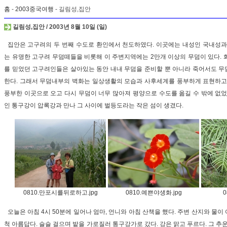
홈
-
2003중국여행
- 길림성,집안
길림성,집안 / 2003년 8월 10일 (일)
집안은 고구려의 두 번째 수도로 환인에서 천도하였다. 이곳에는 내성인 국내성과
는 유명한 고구려 무덤떼들을 비롯해 이 주변지역에는 2만개 이상의 무덤이 있다. 
를 믿었던 고구려인들은 살아있는 동안 내내 무덤을 준비할 뿐 아니라 죽어서도 무
한다. 그래서 무덤내부의 벽화는 일상생활의 모습과 사후세계를 풍부하게 표현하고 
풍부한 이곳으로 오고 다시 무덤이 너무 많아져 평양으로 수도를 옮길 수 밖에 없었
인 통구강이 압록강과 만나 그 사이에 벌등도라는 작은 섬이 생겼다.
0810.만포시를뒤로하고.jpg
0810.예쁜야생화.jpg
0
오늘은 아침 4시 50분에 일어나 엄마, 언니와 아침 산책을 했다. 주변 산지와 물
척 아름답다. 슬슬 걸으며 밭을 가로질러 통구강가로 갔다. 강은 맑고 푸르다. 그 추