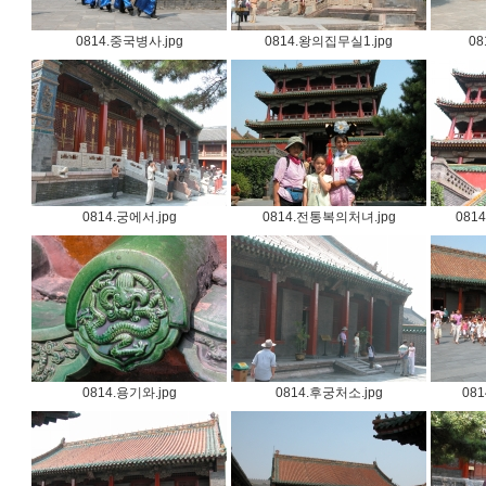
0814.중국병사.jpg
0814.왕의집무실1.jpg
08
0814.궁에서.jpg
0814.전통복의처녀.jpg
081
0814.용기와.jpg
0814.후궁처소.jpg
08