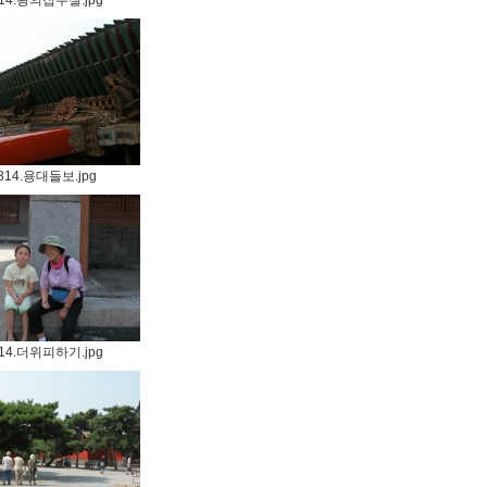
14.왕의집무실.jpg
814.용대들보.jpg
14.더위피하기.jpg