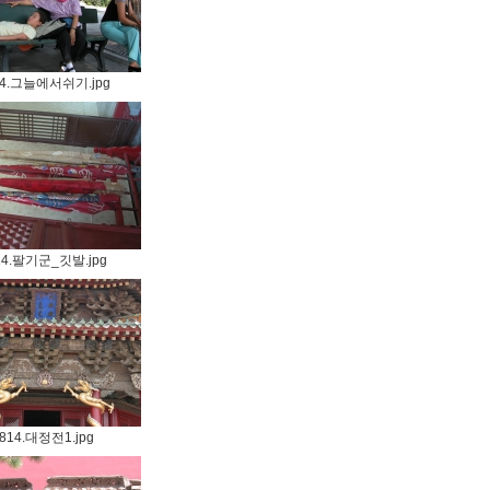
14.그늘에서쉬기.jpg
14.팔기군_깃발.jpg
814.대정전1.jpg