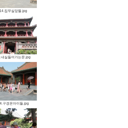
14.집무실앞뜰.jpg
4.내실들어가는문.jpg
14.구경온아이들.jpg