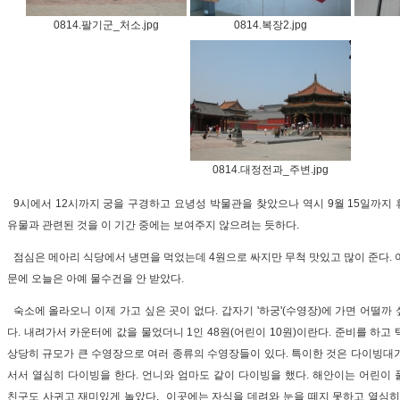
0814.팔기군_처소.jpg
0814.복장2.jpg
0814.대정전과_주변.jpg
9시에서 12시까지 궁을 구경하고 요녕성 박물관을 찾았으나 역시 9월 15일까지
유물과 관련된 것을 이 기간 중에는 보여주지 않으려는 듯하다.
점심은 메아리 식당에서 냉면을 먹었는데 4원으로 싸지만 무척 맛있고 많이 준다. 
문에 오늘은 아예 물수건을 안 받았다.
숙소에 올라오니 이제 가고 싶은 곳이 없다. 갑자기 '하궁'(수영장)에 가면 어떨까
다. 내려가서 카운터에 값을 물었더니 1인 48원(어린이 10원)이란다. 준비를 하고 택
상당히 규모가 큰 수영장으로 여러 종류의 수영장들이 있다. 특이한 것은 다이빙대
서서 열심히 다이빙을 한다. 언니와 엄마도 같이 다이빙을 했다. 해안이는 어린이
친구도 사귀고 재미있게 놀았다. 이곳에는 자식을 데려와 눈을 떼지 못하고 열심히