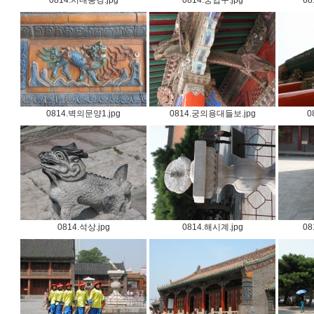
0814.시내풍경.jpg
0814.궁입구.jpg
08
0814.벽의문양1.jpg
0814.궁의용대들보.jpg
0
0814.석상.jpg
0814.해시계.jpg
08