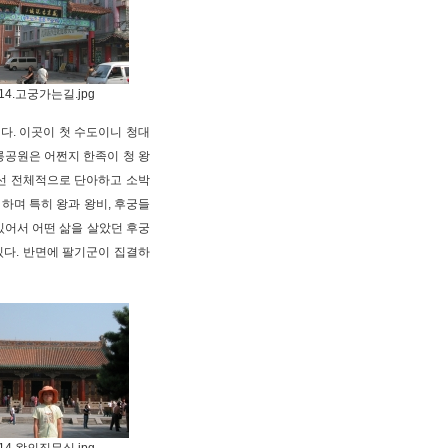
14.고궁가는길.jpg
다. 이곳이 첫 수도이니 청대
북릉공원은 어쩐지 한족이 청 왕
우선 전체적으로 단아하고 소박
 하며 특히 왕과 왕비, 후궁들
 있어서 어떤 삶을 살았던 후궁
있다. 반면에 팔기군이 집결하