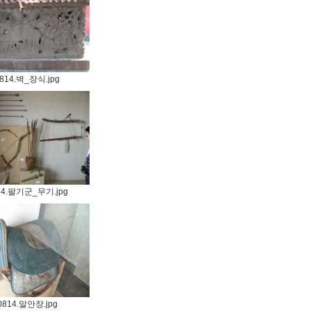
814.벽_장식.jpg
14.팔기군_무기.jpg
0814.말안장.jpg