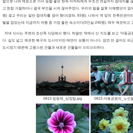
깥으로 나와 매표소로 가서 등발 좋은 한족 아저씨에게 무조건 연길까지 침대차를 끊
고 한참 거절하더니 결국 부인을 시켜 끊어주었다. 우리의 말을 잘못 이해했던지 엄마
원) 끊고 우리는 일반 침대차를 끊어 줬다(경와, 93원). 나와서 역 앞의 천축빈관이라
텔을 잡았는데 지금까지 여행 중 가장 좋은 숙소이다(3인실-240원). 매우 깨끗하고
저녁 식사는 주변의 조선족 식당에서 했다. 하얼빈 역에서 산 지도를 보고 '아동공
다. 길도 넓고 깨끗한 북구의 도시이지만 매연이 보통이 아니다. 잠깐 만 걸어도 피
도시였기 때문에 고풍스런 건물과 새로운 건물들이 으리으리하다.
0815.빙등제_상징탑.jpg
0815.아동공원의_노인들.