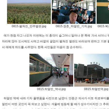
0815.펼쳐진_만주벌판.jpg
0815.장춘_하얼빈_기차.jpg
0815.
애가 한참 자고 나오자 이번에는 이 총각이 슬그머니 일어나 문 쪽에 가서 서더니 
자리에 앉아 도시락도 사먹고 바깥의 끝없이 펼쳐진 벌판도 바라보며 편하고 기분 
서 애에게 하드를 사주었다. 한족 서민들은 마음이 참 순수하다.
0815.하얼빈_역내.jpg
0815.하얼빈역.jpg
하얼빈 역에 내려 기차 플랫폼을 사진으로 남겼다. 안중근 의사가 이토 히로부미를
얼빈이 어떤 곳인지 꼭 와보고 싶었다. 겨울에 빙등제 할 때가 성수기이지만 그 추위