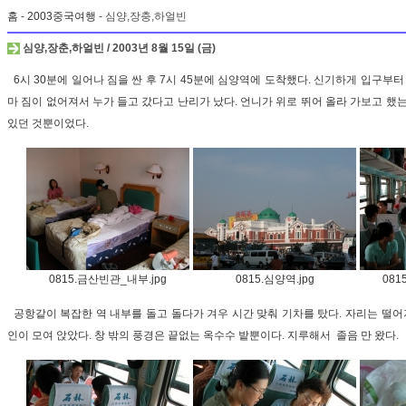
홈
-
2003중국여행
- 심양,장충,하얼빈
심양,장춘,하얼빈 / 2003년 8월 15일 (금)
6시 30분에 일어나 짐을 싼 후 7시 45분에 심양역에 도착했다. 신기하게 입구부터
마 짐이 없어져서 누가 들고 갔다고 난리가 났다. 언니가 위로 뛰어 올라 가보고 했
있던 것뿐이었다.
0815.금산빈관_내부.jpg
0815.심양역.jpg
081
공항같이 복잡한 역 내부를 돌고 돌다가 겨우 시간 맞춰 기차를 탔다. 자리는 떨어
인이 모여 앉았다. 창 밖의 풍경은 끝없는 옥수수 밭뿐이다. 지루해서 졸음 만 왔다.