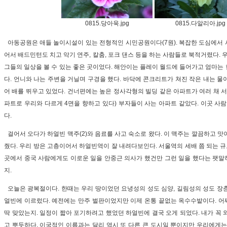
0815.당아욱.jpg
0815.다알리아.jpg
아동공원은 애들 놀이시설이 있는 전형적인 시민공원이다(7원). 복잡한 도심에서
어서 배드민턴도 치고 악기 연주, 칼춤, 포크 댄스 등을 하는 사람들로 북적거렸다. 
그들의 일상을 볼 수 있는 좋은 곳이었다. 해안이는 플레이 월드에 들어가고 엄마는
다. 언니와 나는 주변을 거닐며 구경을 했다. 바닥에 콘크리트가 쳐진 작은 내는 물
어 배를 뛰우고 있었다. 건너편에는 높은 정사각형의 빌딩 같은 아파트가 여러 채 서
파트로 우리와 다르게 4면을 향하고 있다) 부자들이 사는 아파트 같았다. 이곳 사람
다.
걸어서 오다가 하얼빈 맥주(2)와 음료를 사고 숙소로 왔다. 이 맥주는 깔끔하고 맛
줬다. 우리 방은 고층이어서 하얼빈역이 잘 내려다보인다. 서울역의 세배 쯤 되는 규
곳에서 중국 사람에게도 이로운 일을 안중근 의사가 했건만 그런 일을 했다는 팻말
지.
오늘은 광복절이다. 한때는 우리 땅이었던 요녕성의 성도 심양, 길림성의 성도 장
얼빈에 이르렀다. 예전에는 만주 벌판이었지만 이제 온통 끝없는 옥수수밭이다. 어
딱 맞았는지. 일정이 짧아 포기하려고 했었던 하얼빈에 결국 오게 되었다. 내가 꼭 
고 뿌듯하다. 이국적인 이름과는 달리 역시 또 다른 큰 도시일 뿐이지만 우리에게는