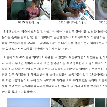
0815.해안이.jpg
0815.언니와-엄마.jpg
0815
2시간 반만에 장춘에 도착했다. 나오다가 엄마가 조선족 할머니를 발견했다(엄마
놀라운 솜씨를 발휘한다). 결국 할머니의 동생인 할아버지께 부탁드려 하얼빈 가는 표
처럼 보였는데 줄을 무시하고 당당하게 앞으로 나가 표를 끊는 모습이 이채로웠다.
낙 있어 보이셔서 모두들 가만있는 것인지는 알 수 없다.
덕분에 겨우 40여분을 기다려 기차를 탈 수 있었다. 개찰구가 열리자 엄청난 인파
서 우리도 무조건 죽어라 뛰었다. 과연 중국은 사람 수로 승부한다. 어떻게 이리도 
석표(진짜 중국 서민이 타는 차) 였는데 그 와중에도 해안이와 엄마는 마주보는 6인석
명은 한족 총각들인데 착하고 순박해 보이는 얼굴의 노동자들이었다. 17살이라는 
로 자연스럽게 들어가 누워 잤다. 우리에게 자리를 비워 주려고 했던 듯하다. 덕분에
웃통 벗고 있던 옆자리의 총각과는 어리버리한 한자로 몇 가지 대화를 했는데 치치
안이를 몹시 귀여워하였다.