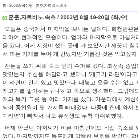
홈
-
2003중국여행
- 훈춘,자르비노,속초
훈춘,자르비노,속초 / 2003년 8월 19-20일 (화,수)
오늘은 중국에서 마지막을 보내는 날이다. 회청빈관은
리하여 현대적인 모습이다. 엄마와 마지막으로 아침거
을 갔다. 어제 시장이 섰던 곳에 가 보았지만 깨끗이 철
서 파는 가게를 두어 개 만났지만 기름진 것은 먹고싶지
잔돈을 쓰기 위해 숙소 앞의 수퍼로 갔다. 조선족 종
맛있는지 추천을 해달라고 했더니 '개고기 라면'이라고
이 라면이 인기 있고 맛있단다. 대놓고 웃을 수는 없고 
개고기를 좋아하는구나'하고 속으로 생각했다. 그밖에도
개와 목기 그릇 등 여러 가지를 샀다. 카운터에서 계
되어 종업원이 몇 가지를 빼내었다. 나중에 집에 와서 
기라면'이 빠져서 나도 류선생도 무척 아쉬워했다.
어제 만났던 아저씨가 이른 아침인데도 직접 숙소로 
었다. 마지막까지도 동포에게 알뜰한 보호를 받았다. 