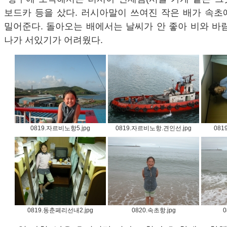
보드카 등을 샀다. 러시아말이 쓰여진 작은 배가 속초
밀어준다. 돌아오는 배에서는 날씨가 안 좋아 비와 바
나가 서있기가 어려웠다.
0819.자르비노항5.jpg
0819.자르비노항.견인선.jpg
081
0819.동춘페리선내2.jpg
0820.속초항.jpg
0