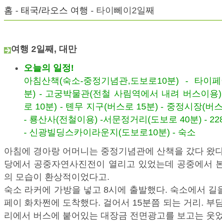
홈
-
태국/라오스 여행
- 타이뻬이2일째
여행 2일째, 대만
오늘의 일정!
아침산책(숙소-중정기념관,도보로10분) - 타이
분) - 고궁박물관(전철 사림역에서 내려 버스이용)
로 10분) - 톈무 지구(버스로 15분) - 중정시장(버스
- 룡산사(전철이용) -서문정거리(도보로 40분) - 22
- 신광빌딩스카이라운지(도보로10분) - 숙소
아침에 경아랑 어머니는 중정기념관에 산책을 갔다 왔다
당에서 공중자연사진전이 열리고 있었는데 공중에서 본
의 모습이 환상적이었다고.
숙소 라커에 가방을 넣고 8시에 출발했다. 숙소에서 길
페이 화차쩐에 도착했다. 걸어서 15분쯤 되는 거리. 부담
리에서 버스에 붙어있는 대장금 전면광고를 보고는 웃었