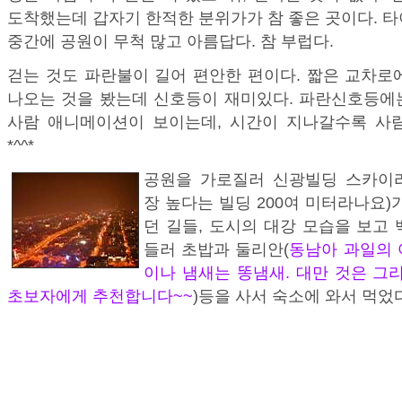
도착했는데 갑자기 한적한 분위가가 참 좋은 곳이다. 
중간에 공원이 무척 많고 아름답다. 참 부럽다.
걷는 것도 파란불이 길어 편안한 편이다. 짧은 교차로
나오는 것을 봤는데 신호등이 재미있다. 파란신호등에
사람 애니메이션이 보이는데, 시간이 지나갈수록 사
*^^*
공원을 가로질러 신광빌딩 스카이
장 높다는 빌딩 200여 미터라나요)
던 길들, 도시의 대강 모습을 보고
들러 초밥과 둘리안(
동남아 과일의 
이나 냄새는 똥냄새. 대만 것은 그
초보자에게 추천합니다~~
)등을 사서 숙소에 와서 먹었