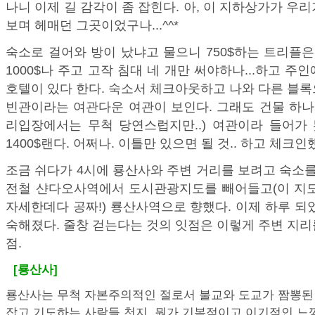
나니 이제 길 감각이 좀 잡힌다. 아, 이 지하상가가 우
보며 헤매던 그곳이었구나...^^*
숙소로 걸어와 방이 났냐고 물으니 750$하는 트리플은
1000$나 주고 고작 침대 네 개만 써야하나...하고 주
호텔이 있다 한다. 숙소서 체크아웃하고 나와 다른 블
빈관이라는 여관다운 여관이 보인다. 그래도 건물 하나
리입장에서는 무척 당연스럽지만..) 여관이라 들어가
1400$랜다. 어쩌나. 이틀만 있으면 될 것.. 하고 체크인
조금 쉬다가 4시에 룡산사와 주변 거리를 보려고 숙소를
전철 샨다오사역에서 도시관광지도를 빼어들고(이 지도
자세한데다 공짜!) 룡산사역으로 향했다. 이제 하루 되
숙해졌다. 줄창 걷는다는 것의 잇점은 이렇게 주변 지
점.
[룡산사]
룡산사는 무척 자본주의적인 절로서 불교와 도교가 짬뽕된 
잡고 기도하는 사람들 천지. 뭔가 기복적이고 이기적인 느낌