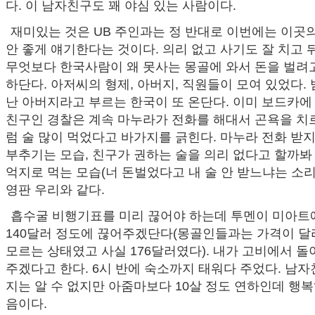
다. 이 남자친구도 꽤 야심 있는 사람이다.
재미있는 것은 UB 주인과는 정 반대로 이번에는 이곳
안 좋게 얘기한다는 것이다. 의리 없고 사기도 잘 치고 뒤가
무엇보다 한국사람이 왜 못사는 몽골에 와서 돈을 벌려
하단다. 아저씨의 형제, 아버지, 직원들이 모여 있었다.
난 아버지라고 부르는 한국이 또 온단다. 이미 보드카에
친구인 경찰은 계속 마누라가 전화를 해대서 곤욕을 치
럼 술 많이 먹었다고 바가지를 긁힌다. 마누라 전화 받
부추기는 모습, 친구가 권하는 술을 의리 없다고 할까봐
억지로 먹는 모습(너 돈벌었다고 내 술 안 받느냐는 소
영판 우리와 같다.
흡수굴 비행기표를 미리 끊어야 하는데 투멘이 미아트
140달러 정도에 끊어주겠단다(몽골인들과는 가격이 달
모르는 상태였고 사실 176달러였다). 내가 고비에서 
주겠다고 한다. 6시 반에 숙소까지 태워다 주었다. 남
지는 알 수 없지만 아줌마보다 10살 정도 연하인데 행
음이다.