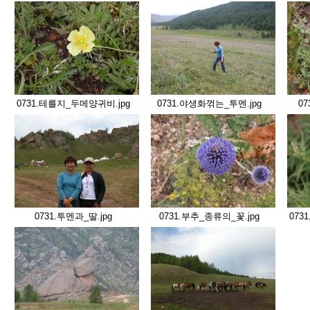
0731.테를지_두메양귀비.jpg
0731.야생화꺾는_투멘.jpg
07
0731.투멘과_딸.jpg
0731.부추_종류의_꽃.jpg
073