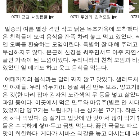
0731.근교_서양톱풀.jpg
0731.투멘의_친척모임.jpg
073
일종의 여름 별장 격인 작고 낡은 목조가옥에 도착했다.
은 친척들이 모여 음식을 잔뜩 차려 놓고 먹고 있었다.
멘 오빠를 환송하는 모임이란다. 특별히 잘 대해 주려고
무심하지도 않다. 은근히 신경을 써주면서도 아주 자연
골인 가족이 된 느낌이었다. 우리나라의 친척 모임과 
있었던 일 얘기도 하고 웃고 음식을 먹는다.
여태까지의 음식과는 달리 짜지 않고 맛있다. 샐러드처
인 야채들, 우리 깍두기(!), 몽골 튀김 만두 보츠, 양고
은 것(한 마리 잡아 감자와 노란색의 무 등을 넣고 삶았다)
과일 등이다. 이곳에서 먹은 만두와 마유주(별로 안 시다)
있었지만 양고기는 노린내가 나는 싱거운 고기다. 작은 
것 하나 먹었다. 좀 질기고 입맛에 안 맞아서 많이 먹기 
들은 수북하게 쌓아두고 금방 먹는다. 끓인 국물도 따로
맛이 희한하다. 게다가 시바스 리갈을 놓고 마시는데 나