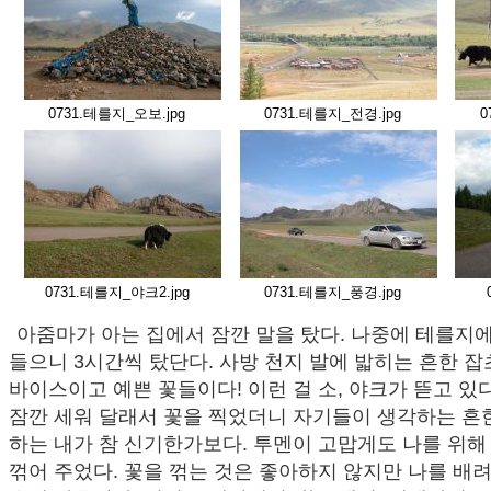
0731.테를지_오보.jpg
0731.테를지_전경.jpg
0
0731.테를지_야크2.jpg
0731.테를지_풍경.jpg
아줌마가 아는 집에서 잠깐 말을 탔다. 나중에 테를지
들으니 3시간씩 탔단다. 사방 천지 발에 밟히는 흔한 잡
바이스이고 예쁜 꽃들이다! 이런 걸 소, 야크가 뜯고 있
잠깐 세워 달래서 꽃을 찍었더니 자기들이 생각하는 흔한
하는 내가 참 신기한가보다. 투멘이 고맙게도 나를 위해
꺾어 주었다. 꽃을 꺾는 것은 좋아하지 않지만 나를 배