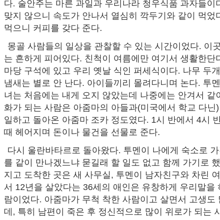
다. 술안주는 마른 과일과 우리나라 청우식품 과자들이다
맞지 않으니 속도가 안나서 열심히 깍두기와 같이 먹었다
먹으니 커피를 갖다 준다.
몽골 사람들의 일상을 관찰할 수 있는 시간이었다. 이
는 흔하게 피어있다. 친척이 여름에만 여기서 생활한단다
마당 구석에 있고 우리 옛날 식인 퍼세식이다. 나무 두
냄새는 별로 안 난다. 아이들끼리 몰려다니며 논다. 투
녀는 처음에는 내게 오지 않았는데 나중에는 안겨서 같이
화가 되는 사람은 아줌마의 아들과(미국에서 학교 다닌)
일하고 돌아온 아줌마 조카 정도였다. 1시 반에서 4시 
때 헤어지며 돈이나 물건을 선물로 준다.
다시 울란바타르로 돌아왔다. 투멘이 나에게 숙소로 가
를 같이 만나겠느냐 묻길래 할 일도 없고 함께 가기로 
지고 도착한 곳은 새 사무실, 투멘이 남자친구와 차린 
서 12년을 살았다는 36세의 애인은 유창하게 우리말을 
람이었다. 아줌마가 무척 착한 사람이고 살면서 고생도
데, 특히 남편이 죽은 후 정신적으로 많이 위로가 되는