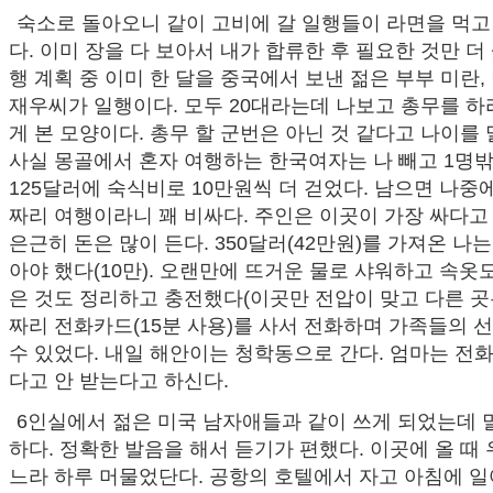
숙소로 돌아오니 같이 고비에 갈 일행들이 라면을 먹고
다. 이미 장을 다 보아서 내가 합류한 후 필요한 것만 더 
행 계획 중 이미 한 달을 중국에서 보낸 젊은 부부 미란
재우씨가 일행이다. 모두 20대라는데 나보고 총무를 하라
게 본 모양이다. 총무 할 군번은 아닌 것 같다고 나이를
사실 몽골에서 혼자 여행하는 한국여자는 나 빼고 1명밖
125달러에 숙식비로 10만원씩 더 걷었다. 남으면 나중에
짜리 여행이라니 꽤 비싸다. 주인은 이곳이 가장 싸다고
은근히 돈은 많이 든다. 350달러(42만원)를 가져온 나는
아야 했다(10만). 오랜만에 뜨거운 물로 샤워하고 속옷도
은 것도 정리하고 충전했다(이곳만 전압이 맞고 다른 곳은 2
짜리 전화카드(15분 사용)를 사서 전화하며 가족들의 
수 있었다. 내일 해안이는 청학동으로 간다. 엄마는 전
다고 안 받는다고 하신다.
6인실에서 젊은 미국 남자애들과 같이 쓰게 되었는데 
하다. 정확한 발음을 해서 듣기가 편했다. 이곳에 올 
느라 하루 머물었단다. 공항의 호텔에서 자고 아침에 일