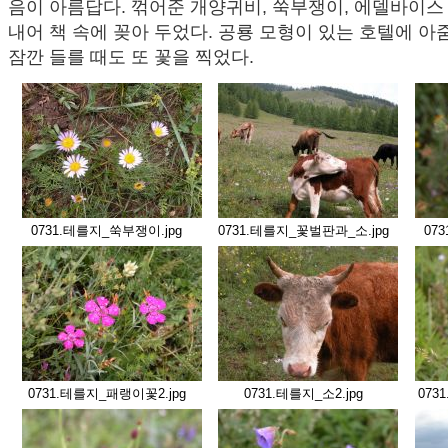
음이 아름답다. 꺾어준 개양귀비, 쑥부쟁이, 에델바이스
내어 책 속에 꽂아 두었다. 공룡 모형이 있는 호텔에 
잠깐 들를 때도 또 꽃을 찍었다.
0731.테를지_쑥부쟁이.jpg
0731.테를지_꽃벌판과_소.jpg
07
0731.테를지_패랭이꽃2.jpg
0731.테를지_소2.jpg
073