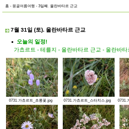
홈
-
몽골여름여행
- 3일째. 울란바타르 근교
7월 31일 (토). 울란바타르 근교
오늘의 일정!
가쵸르트 - 테를지 - 울란바타르 근교 - 울란바타
0731.가쵸르트_초롱꽃.jpg
0731.가쵸르트_스타치스.jpg
0731