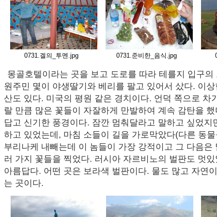
0731.겔의_투멘.jpg
0731.준비한_음식.jpg
몽골호텔이라는 곳을 보고 도로를 따라 테를지 입구의 
원주민 몇이 야생딸기와 베리를 팔고 있어서 샀다. 이
산도 있다. 미국의 평원 같은 경치이다. 언덕 쪽으로 차가
랄 만큼 많은 꽃들이 자잘하게 만발하여 계속 감탄을 했
답고 신기한 풍경이다. 잠깐 멈춰달라고 말하고 싶었지
하고 있었는데, 마침 소들이 길을 가로막았다(다른 동물
부리나케 내빼는데 이 놈들이 가장 강적이고 그 다음은 
러 가지 꽃들을 찍었다. 러시아 자르비노의 벌판도 멋
아름답다. 어떤 곳은 보라색 벌판이다. 물도 많고 자연
는 곳이다.