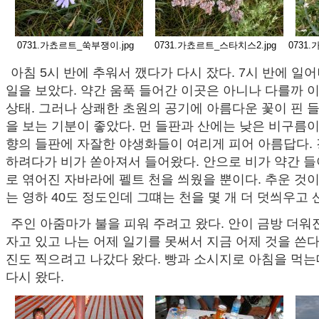
0731.가쵸르트_쑥부쟁이.jpg
0731.가쵸르트_스타치스2.jpg
0731
아침 5시 반에 추워서 깼다가 다시 잤다. 7시 반에 일어
일을 보았다. 약간 움푹 들어간 이곳은 아니나 다를까 
상태. 그러나 상쾌한 초원의 공기에 아름다운 꽃이 핀 
을 보는 기분이 좋았다. 먼 들판과 산에는 낮은 비구름
향의 들판에 자잘한 야생화들이 여리게 피어 아름답다. 
하려다가 비가 쏟아져서 들어왔다. 안으로 비가 약간 들
로 엮어진 자바라에 펠트 천을 씌웠을 뿐이다. 추운 것
는 영하 40도 정도인데 그떄는 천을 몇 개 더 덧씌우고 
주인 아줌마가 불을 피워 주려고 왔다. 안이 금방 더워
자고 있고 나는 어제 일기를 못써서 지금 어제 것을 쓴다.
진도 찍으려고 나갔다 왔다. 빵과 소시지로 아침을 먹는
다시 왔다.