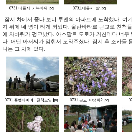
0731.테를지_거북바위.jpg
0731.테를지_말.jpg
잠시 차에서 졸다 보니 투멘의 아파트에 도착했다. 여기
지 뒤에 네 명이 타게 되었다. 울란바타르 근교로 친척
에 차바퀴가 펑크났다. 아스팔트 도로가 거친데다 너무
다. 어떤 아저씨가 멈춰서 도와주셨다. 잠시 후 조카들
나는 그 차에 탔다.
0731.플랫타이어 _친척모임.jpg
0731.근교_야생화2.jpg
0