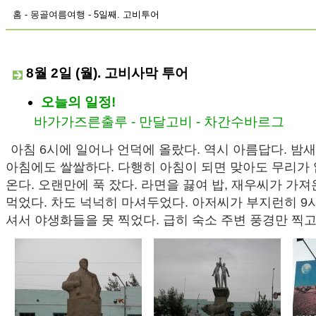
홈
-
몽골여름여행
- 5일째. 고비투어
8월 2일 (월). 고비사막 투어
오늘의 일정!
바가가즈른출루 - 만달고비 - 차간수바르그
아침 6시에 일어나 언덕에 올랐다. 역시 아름답다. 밤
아침에도 쌀쌀하다. 다행히 아침이 되면 맞아도 무리가 
온다. 오랜만에 푹 잤다. 라면을 끓여 밥, 재우씨가 가져
먹었다. 차도 넉넉히 마셔두었다. 아저씨가 부지런히 9
셔서 야생화들을 못 찍었다. 급히 숙소 주변 풍경만 찍고