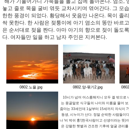
해가 기울어가니 가축들을 몰고 집에 돌아온다. 염소, 
놓고 줄로 목을 굴비 엮듯 교차시키며 엮어간다. 그 모
한한 풍경이 되었다. 황당해서 웃음만 나온다. 목이 졸
싹 못한다. 한 사람은 젖퉁이에 아기 염소의 똥만 바르
은 순서대로 젖을 짠다. 아마 아기의 향으로 젖이 돌도록 
다. 여자들만 일을 하고 남자 주인은 지켜본다.
0802.노을.jpg
0802.양-묶기2.jpg
080
10시가 넘어 어스름해지니 모두 겔 밖으로 나
는 몽골말로 식구들의 나이와 이름을 물어 보
줌마는 33세인데 1살부터 15세까지 자식이 7명
동생, 시누이가 산다. 정말 순박한 사람들이다.
나 '비 박쉬 훙'(한국사람이고 선생이라는 뜻)
은 강렬한 햇볕과 건조한 기후에 얼굴 관리를