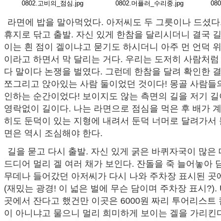
0802.고비의_점심.jpg
0802.머플러_수리중.jpg
08
라면에 밥을 말아먹었다. 아저씨도 두 그릇이나 드셨다.
휴지로 닦고 출발. 자신 있게 한참을 달리시더니 결국 길
이는 흰 점이 겔이냐고 묻기도 하시더니 아주 먼 언덕 위
이라고 하면서 막 달리는 거다. 우리는 도저히 사람처럼
다 말이다 논쟁을 벌였다. 그런데 한참을 달려 확인한 결과
쪼그리고 앉아있는 사람 둘이었던 것이다! 몽골 사람들
인하는 순간이었다! 보이지도 않는 측면의 길을 저기 
영락없이 길이다. 나는 라면으로 점심을 먹은 후 배가 
히도 둔덕이 있는 지형에 내려서 둔덕 너머로 달려가서 
면은 역시 조심해야 한다.
길을 묻고 다시 출발. 자신 있게 굵은 바퀴자국이 많은
드디어 멀리 겔 여러 채가 보인다. 잔돌을 죽 늘어놓아 
무데나 들어갔던 아저씨가 다시 나와 주차장 표시된 곳
(재밌는 광경! 이 넓은 벌에 무슨 담이며 주차장 표시?).
곳에서 잔다고 했건만 이곳은 6000원 짜리 투어리스트 캠
이 아니냐고 물으니 멀리 희미하게 보이는 겔을 가리킨다