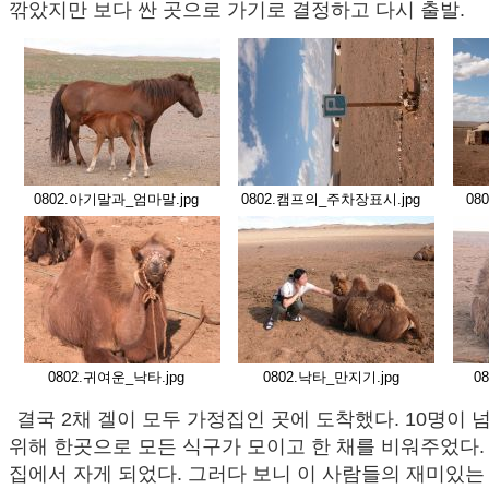
깎았지만 보다 싼 곳으로 가기로 결정하고 다시 출발.
0802.아기말과_엄마말.jpg
0802.캠프의_주차장표시.jpg
08
0802.귀여운_낙타.jpg
0802.낙타_만지기.jpg
0
결국 2채 겔이 모두 가정집인 곳에 도착했다. 10명이 
위해 한곳으로 모든 식구가 모이고 한 채를 비워주었다.
집에서 자게 되었다. 그러다 보니 이 사람들의 재미있는