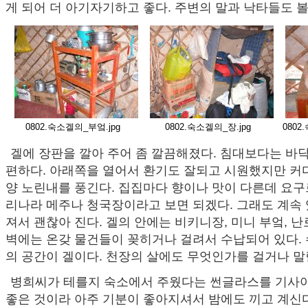
게 되어 더 아기자기하고 좋다. 주변의 말과 낙타들도 볼
0802.숙소겔의_부엌.jpg
0802.숙소겔의_장.jpg
080
겔에 장판을 깔아 주어 좀 깔끔해졌다. 침대보다는 바닥
편하다. 아래쪽을 열어서 환기도 잘되고 시원했지만 커
양 노린내를 풍긴다. 집집마다 향이나 맛이 다른데 요
리나라 메주나 청국장이라고 보면 되겠다. 그래도 계속
져서 괜찮아 진다. 겔의 안에는 비키니장, 미니 부엌, 
벽에는 온갖 물건들이 꽂히거나 걸려서 수납되어 있다.
의 공간이 겔이다. 천장의 살에도 무엇인가를 걸거나 말릴
병희씨가 테를지 숙소에서 주웠다는 썬글라스를 기사아
좋은 것이라 아주 기분이 좋아지셔서 밤에도 끼고 계신다