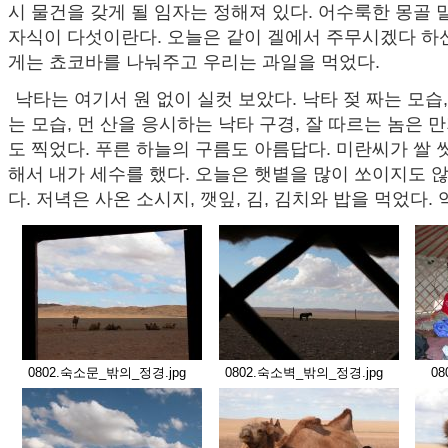
시 물건을 갖게 될 임자는 정해져 있다. 어수룩한 몽골
자식이 다섯이란다. 오늘은 같이 겔에서 주무시겠다 하신
게는 쵸코바를 나눠주고 우리는 과일을 먹었다.
낙타는 여기서 원 없이 실컷 보았다. 낙타 젖 짜는 모습,
는 모습, 먼 산을 응시하는 낙타 구경, 잘 따르는 놈은 
도 찍었다. 푸른 하늘의 구름도 아름답다. 미란씨가 쌀
해서 내가 세수를 했다. 오늘은 햇볕을 많이 쏘이지도 
다. 저녁은 사온 소시지, 깻잎, 김, 김치와 밥을 먹었다. 
0802.숙소문_밖의_정경.jpg
0802.숙소벽_밖의_정경.jpg
0