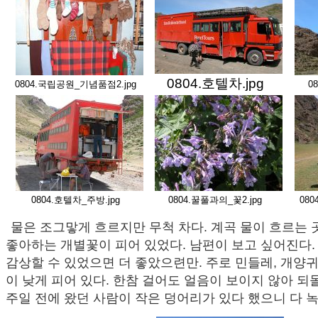
0804.호텔차.jpg
0804.국립공원_기념품점2.jpg
0
0804.호텔차_주방.jpg
0804.꿀풀과의_꽃2.jpg
080
물은 조그맣게 흐르지만 무척 차다. 계곡 물이 흐르는 
좋아하는 개별꽃이 피어 있었다. 남편이 보고 싶어진다.
감상할 수 있었으면 더 좋았으련만. 주로 민들레, 개양
이 낮게 피어 있다. 한참 걸어도 얼음이 보이지 않아 되
주일 전에 왔던 사람이 작은 덩어리가 있다 했으니 다 