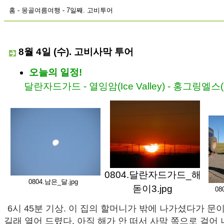
홈
-
몽골여름여행
- 7일째. 고비투어
8월 4일 (수). 고비사막 투어
오늘의 일정!
달란자드가드 - 열잉암(Ice Valley) - 홍그링엘스(S
0804.달란자드가드_해
0804.남은_달.jpg
돋이3.jpg
08
6시 45분 기상. 이 집의 할머니가 밖에 나가셨다가 문
길래 열어 드렸다. 아직 해가 안 떠서 사막 쪽으로 걸어