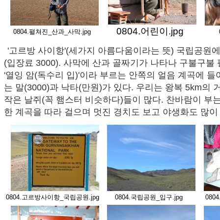
0804.어린이.jpg
0804.펼쳐진_산과_사막.jpg
'고르방 사이항'(세가지 아름다움이라는 뜻) 국립공원에
(입장료 3000). 사막에 산과 골짜기가 나타나 구불구불
'열잉 암(독수리 입)'이라 부르는 안쪽의 얼음 계곡에 들
는 말(3000)과 낙타(만원)가 있다. 우리는 왕복 5km의
작은 날쥐(꼭 햄스터 비슷하다)들이 많다. 찬바람이 부
한 계곡을 따라 걸으며 멋진 경치도 보고 야생화도 많이
0804.고르방사이항_국립공원.jpg
0804.국립공원_입구.jpg
080