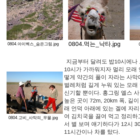
0804.먹는_낙타.jpg
0804.아이벡스_숨은그림.jpg
지금부터 달려도 밥10시에나 
10시가 가까워지자 멀리 모래 
떻게 약간의 풀이 자라는 사막
벌레처럼 길게 누워 있는 모래
신기할 뿐이다. 홍그링 엘스 
높은 곳이 72m, 20km 폭, 길이
래 언덕 아래에 있는 겔에 자리
여 김치국을 끓여 먹고 정리하고
0804.고비_사막의_우물.jpg
서 별 보며 얘기하다가 12시 3
11시간이나 차를 탔다.