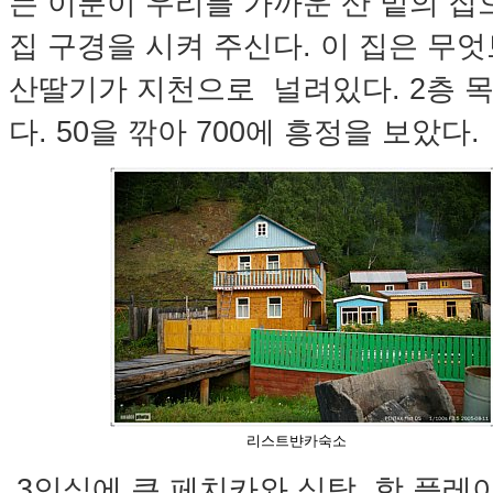
는 이분이 우리를 가까운 산 밑의 집
집 구경을 시켜 주신다. 이 집은 무
산딸기가 지천으로 널려있다. 2층 
다. 50을 깎아 700에 흥정을 보았다.
리스트뱐카숙소
3인실에 큰 페치카와 식탁, 핫 플레