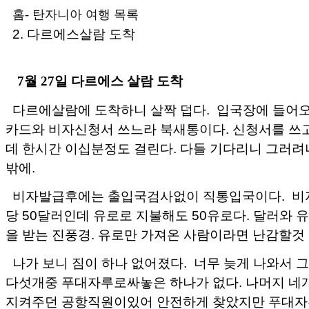
홈
-
탄자니아 여행 목록
2. 다르에스살람 도착
7월 27일 다르에스 살람 도착
다르에살람에 도착하니 살짝 덥다. 입국장에 들어
카드와 비자신청서 쓰느라 북새통이다. 신청서를 쓰
데 한시간 이십분정도 걸린다. 다들 기다리니 그러려
밖에.
비자발급후에는 출입국검사없이 직통입국이다. 비
당 50달러인데 유로로 지불해도 50유로다. 달러와 
을 받는 진풍경. 유로만 가져온 사람이라면 난감할것
나가 보니 짐이 하나 없어졌다. 너무 늦게 나와서 
다섯개중 푸대자루로싸놓은 하나가 없다. 나머지 네
지켜주던 공항직원이있어 안전하게 찾았지만 푸대자