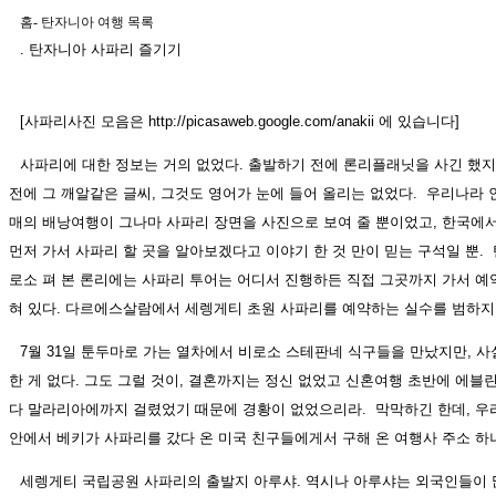
홈
-
탄자니아 여행 목록
. 탄자니아 사파리 즐기기
[사파리사진 모음은 http://picasaweb.google.com/anakii 에 있습니다]
사파리에 대한 정보는 거의 없었다. 출발하기 전에 론리플래닛을 사긴 했지
전에 그 깨알같은 글씨, 그것도 영어가 눈에 들어 올리는 없었다. 우리나라 
매의 배낭여행이 그나마 사파리 장면을 사진으로 보여 줄 뿐이었고, 한국에
먼저 가서 사파리 할 곳을 알아보겠다고 이야기 한 것 만이 믿는 구석일 뿐.
로소 펴 본 론리에는 사파리 투어는 어디서 진행하든 직접 그곳까지 가서 예
혀 있다. 다르에스살람에서 세렝게티 초원 사파리를 예약하는 실수를 범하지
7월 31일 툰두마로 가는 열차에서 비로소 스테판네 식구들을 만났지만, 사
한 게 없다. 그도 그럴 것이, 결혼까지는 정신 없었고 신혼여행 초반에 에블
다 말라리아에까지 걸렸었기 때문에 경황이 없었으리라. 막막하긴 한데, 우
안에서 베키가 사파리를 갔다 온 미국 친구들에게서 구해 온 여행사 주소 하
세렝게티 국립공원 사파리의 출발지 아루샤. 역시나 아루샤는 외국인들이 