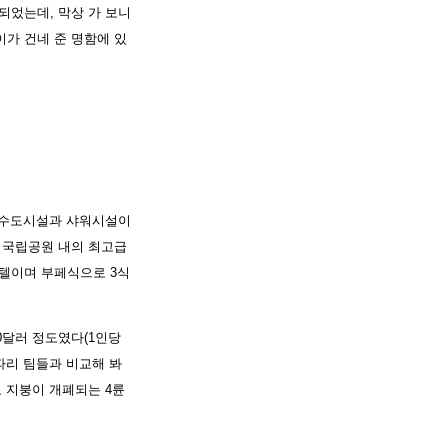
되었는데, 막상 가 보니
이가 건네 준 명함에 있
 수도시설과 샤워시설이
는 국립공원 내의 최고급
호텔이며 부페식으로 3식
30달러 정도였다(1인당
파리 팀들과 비교해 봐
도 지붕이 개폐되는 4륜