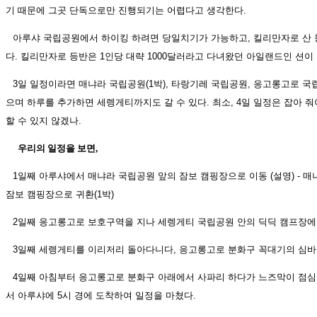
기 때문에 그곳 단독으로만 진행되기는 어렵다고 생각한다.
아루샤 국립공원에서 하이킹 하려면 당일치기가 가능하고, 킬리만자로 산 등
다. 킬리만자로 등반은 1인당 대략 1000달러라고 다녀왔던 아일랜드인 션이 
3일 일정이라면 매냐라 국립공원(1박), 타랑기레 국립공원, 응고롱고로 국립
으며 하루를 추가하면 세렝게티까지도 갈 수 있다. 최소, 4일 일정은 잡아 
할 수 있지 않겠나.
우리의 일정을 보면,
1일째 아루샤에서 매냐라 국립공원 앞의 잠보 캠핑장으로 이동 (설영) - 매
잠보 캠핑장으로 귀환(1박)
2일째 응고롱고로 보호구역을 지나 세렝게티 국립공원 안의 딕딕 캠프장에 설
3일째 세렝게티를 이리저리 돌아다니다, 응고롱고로 분화구 꼭대기의 심바 
4일째 아침부터 응고롱고로 분화구 아래에서 사파리 하다가 느즈막이 점
서 아루샤에 5시 경에 도착하여 일정을 마쳤다.