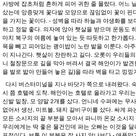
사방에 잡초처럼 흔하게 피어 귀한 줄 몰랐다. 어느 
샀는데 앙증맞게 꽃다발 모양으로 끊임없이 꽃이 핀다
을 가지는 꽃이다. - 성벽을 따라 하늘과 야생화를 보
하고 정말 좋다. 의자에 앉아 햇살을 받으며 운동도 
마치 북구의 여름에 놓여 있는 듯 따듯하고 한가롭다.
목을 빼고 피어있는 괭이밥이 노란 밭을 이룬다. 아주
이 지나간다. 햇살이 찬란하고 길다. 오롯이 우리들의
니 철창문으로 길을 막아 버려서 결국 해안이가 발견
을 발로 밟아 만들어 놓은 길)을 따라 벽을 타고 낑
다시 버스터미널을 지나 바닷가 쪽으로 내려왔다. 숙
시 쯤 호텔에 도착. 해안이는 호텔로 올라가고 우리는
신발 밑창, 모 양말 2개를 샀다. 언니네 수퍼에는 무
없어서 생선, 미트볼, 돼지 갈비구이를 샀다. 싸게 파는
모든 소시지의 끝 부분을 모아서 파니까 온갖 소시지 맛
우리에게는 딱 좋은 물건인데 파는 오빠는 이것을 달
표정이다. 보통 이 부분은 잘 사지 않나보다 - 애플망