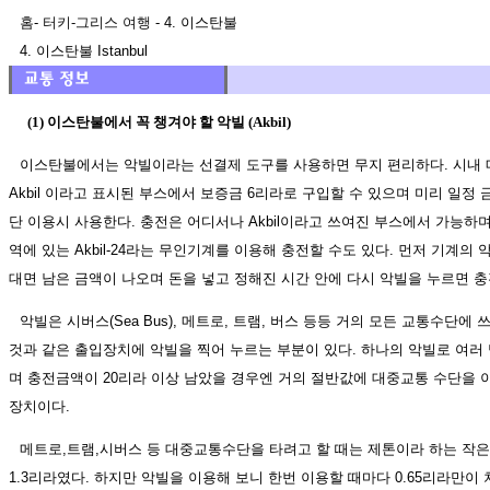
홈
-
터키-그리스 여행
- 4. 이스탄불
4. 이스탄불 Istanbul
(1) 이스탄불에서 꼭 챙겨야 할 악빌 (Akbil)
이스탄불에서는 악빌이라는 선결제 도구를 사용하면 무지 편리하다. 시내 
Akbil 이라고 표시된 부스에서 보증금 6리라로 구입할 수 있으며 미리 일정
단 이용시 사용한다. 충전은 어디서나 Akbil이라고 쓰여진 부스에서 가능하
역에 있는 Akbil-24라는 무인기계를 이용해 충전할 수도 있다. 먼저 기계의
대면 남은 금액이 나오며 돈을 넣고 정해진 시간 안에 다시 악빌을 누르면 
악빌은 시버스(Sea Bus), 메트로, 트램, 버스 등등 거의 모든 교통수단에
것과 같은 출입장치에 악빌을 찍어 누르는 부분이 있다. 하나의 악빌로 여러 
며 충전금액이 20리라 이상 남았을 경우엔 거의 절반값에 대중교통 수단을 
장치이다.
메트로,트램,시버스 등 대중교통수단을 타려고 할 때는 제톤이라 하는 작
1.3리라였다. 하지만 악빌을 이용해 보니 한번 이용할 때마다 0.65리라만이