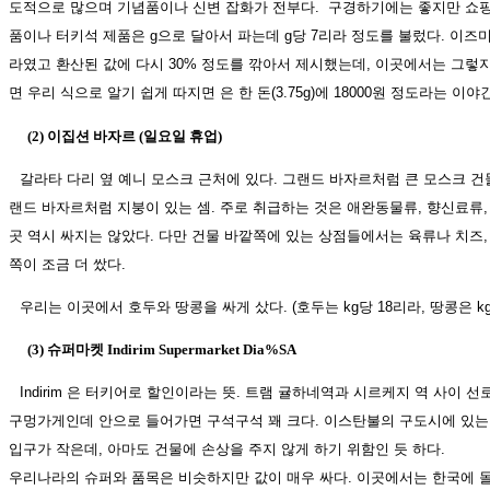
도적으로 많으며 기념품이나 신변 잡화가 전부다. 구경하기에는 좋지만 쇼핑을
품이나 터키석 제품은 g으로 달아서 파는데 g당 7리라 정도를 불렀다. 이즈미
라였고 환산된 값에 다시 30% 정도를 깎아서 제시했는데, 이곳에서는 그렇지 
면 우리 식으로 알기 쉽게 따지면 은 한 돈(3.75g)에 18000원 정도라는 이야
(2) 이집션 바자르 (일요일 휴업)
갈라타 다리 옆 예니 모스크 근처에 있다. 그랜드 바자르처럼 큰 모스크 건
랜드 바자르처럼 지붕이 있는 셈. 주로 취급하는 것은 애완동물류, 향신료류, 
곳 역시 싸지는 않았다. 다만 건물 바깥쪽에 있는 상점들에서는 육류나 치즈,
쪽이 조금 더 쌌다.
우리는 이곳에서 호두와 땅콩을 싸게 샀다. (호두는 kg당 18리라, 땅콩은 kg
(3) 슈퍼마켓 Indirim Supermarket Dia%SA
Indirim 은 터키어로 할인이라는 뜻. 트램 귤하네역과 시르케지 역 사이 
구멍가게인데 안으로 들어가면 구석구석 꽤 크다. 이스탄불의 구도시에 있는
입구가 작은데, 아마도 건물에 손상을 주지 않게 하기 위함인 듯 하다.
우리나라의 슈퍼와 품목은 비슷하지만 값이 매우 싸다. 이곳에서는 한국에 