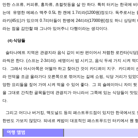
만한 스프류, 커피류, 홍차류, 초컬릿등을 살 만 하다. 특히 터키는 한국에 
는데 유명한 에페스 맥주 0.5L 한 캔에 1.7리라(1200원)정도다. 독주로서는
라키(45도)가 있으며 0.7리터들이 한병에 24리라(17000원)정도 하니 상당
라는 점을 감안할 때 그나마 있어주니 다행이라는 생각이다.
(4) 식당들
술타나메트 지역은 관광지라 음식 값이 비싼 편이어서 저렴한 로칸타(식당)라
라씩은 한다. (스프는 2-3리라). 세명이서 밥 시키고, 음식 두세 가지 시켜 
다. 그래서 아시아쪽은 어떨까 하고 찾아간 것이 카디쾨이 지구. 카디쾨이 
라 언덕을 조금 올라가다 오른쪽으로 꺾어지는 길에 쇼핑, 식당 거리가 있었다
양한 요리들을 짚어 가며 시켜 먹을 수 있어 좋다. 그 외 슐레이마니 자미 
을 그대로 간직한 골목들인데 관광지가 아니라서 그쪽에 있는 식당들이 맛있고
다.
그리고 어디나 버거킹, 맥도널드 등의 패스트푸드점이 있지만 한국에서도
한번도 가보지 않았다. 되네르 케밥이 대표적인 패스트푸드인 터키에서 웬 햄