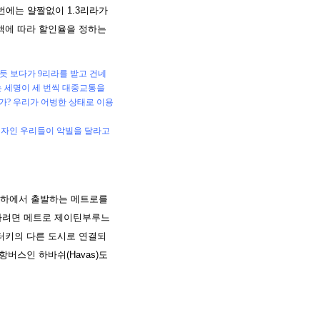
번에는 얄짤없이 1.3리라가
액에 따라 할인율을 정하는
듯 보다가 9리라를 받고 건네
는 세명이 세 번씩 대중교통을
가? 우리가 어벙한 상태로 이용
행자인 우리들이 악빌을 달라고
지하에서 출발하는 메트로를
가려면 메트로 제이틴부루느
터키의 다른 도시로 연결되
버스인 하바쉬(Havas)도