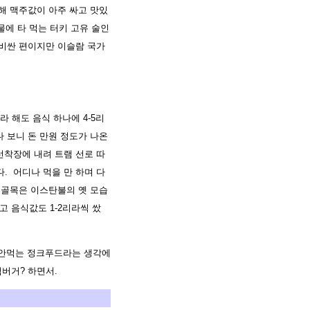
비해 맥주값이 아주 싸고 맛있
 물에 타 먹는 터키 고유 술인
히 비싼 편이지만 이슬람 국가
 해도 음식 하나에 4-5리
먹다 보니 돈 만원 정도가 나온
선착장에 내려 트램 선로 따
. 어디나 먹을 만 하며 다
뒷 골목은 이스탄불의 옛 모습
 음식값도 1-2리라씩 쌌
 안먹는 정크푸드라는 생각에
버거? 하면서.