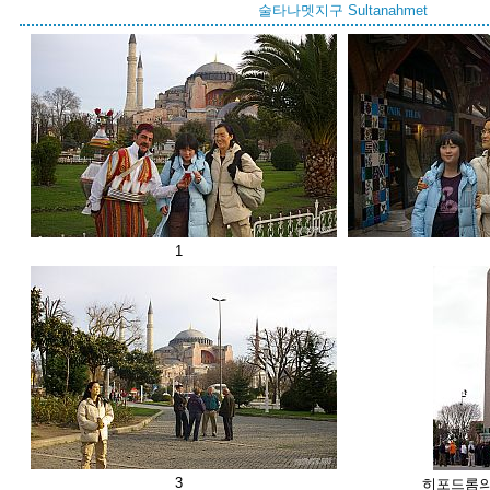
술타나멧지구 Sultanahmet
1
3
히포드롬의