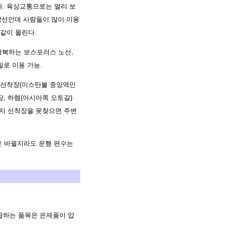
. 육상교통으로는 멀리 보
락선인데 사람들이 많이 이용
같이 몰린다.
왕복하는 보스포러스 노선,
빌로 이용 가능.
 선착장(이스탄불 중앙역인
, 하렘(아시아쪽 오토갈)
적지 선착장을 못찾으면 주변
간은 바뀔지라도 운행 편수는
취급하는 품목은 은제품이 압