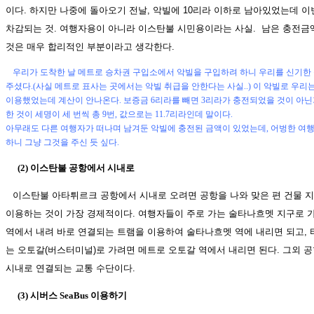
이다. 하지만 나중에 돌아오기 전날, 악빌에 10리라 이하로 남아있었는데 이
차감되는 것. 여행자용이 아니라 이스탄불 시민용이라는 사실. 남은 충전금
것은 매우 합리적인 부분이라고 생각한다.
우리가 도착한 날 메트로 승차권 구입소에서 악빌을 구입하려 하니 우리를 신기한 
주셨다.(사실 메트로 표사는 곳에서는 악빌 취급을 안한다는 사실..) 이 악빌로 우리
이용했었는데 계산이 안나온다. 보증금 6리라를 빼면 3리라가 충전되었을 것이 아닌
한 것이 세명이 세 번씩 총 9번, 값으로는 11.7리라인데 말이다.
아무래도 다른 여행자가 떠나며 남겨둔 악빌에 충전된 금액이 있었는데, 어벙한 여
하니 그냥 그것을 주신 듯 싶다.
(2) 이스탄불 공항에서 시내로
이스탄불 아타튀르크 공항에서 시내로 오려면 공항을 나와 맞은 편 건물 
이용하는 것이 가장 경제적이다. 여행자들이 주로 가는 술타나흐멧 지구로 
역에서 내려 바로 연결되는 트램을 이용하여 술타나흐멧 역에 내리면 되고, 
는 오토갈(버스터미널)로 가려면 메트로 오토갈 역에서 내리면 된다. 그외 공항
시내로 연결되는 교통 수단이다.
(3) 시버스 SeaBus 이용하기