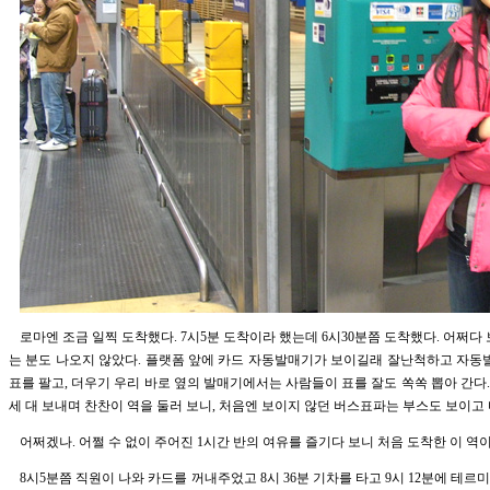
로마엔 조금 일찍 도착했다. 7시5분 도착이라 했는데 6시30분쯤 도착했다. 어쩌
는 분도 나오지 않았다. 플랫폼 앞에 카드 자동발매기가 보이길래 잘난척하고 자동발
표를 팔고, 더우기 우리 바로 옆의 발매기에서는 사람들이 표를 잘도 쏙쏙 뽑아 간다
세 대 보내며 찬찬이 역을 둘러 보니, 처음엔 보이지 않던 버스표파는 부스도 보이고
어쩌겠나. 어쩔 수 없이 주어진 1시간 반의 여유를 즐기다 보니 처음 도착한 이 역
8시5분쯤 직원이 나와 카드를 꺼내주었고 8시 36분 기차를 타고 9시 12분에 테