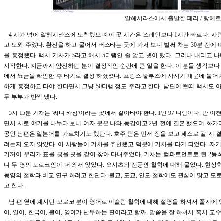
알헤시라스에서 출발한 페리 / 탕헤르
4 시가 넘어 알헤시라스에 도착했으며 이 곳 시간은 스페인보다 1시간 빠르다. 
고 도와 주었다. 환전을 하고 물어서 버스타는 곳에 가서 보니 벌써 차는 30분 전에
를 흥정했다. 택시 기사가 5라고 해서 5디램인 줄 알고 넷이 탔다. 그러나 내리고 
시작한다. 지금까지 얌전하던 분이 결정적인 순간에 큰 일을 한다. 이 분들 생각보
에서 요금을 확인한 후 타기로 결정 하셨었다. 프랑스 뚤루즈에 사시기 때문에 불어
하게 흥정하고 타야 한다면서 그냥 50디램 정도 주라고 한다. 남편이 쁘띠 택시도 아
두 부부가 반씩 냈다.
5시 15분 기차는 '씨디 카심'이라는 곳에서 갈아타야 한다. 1인 97 디램이다. 만 
면서 서로 얘기를 나누다 보니 여자 분은 나와 동갑이고 2년 전에 결혼 했으며 화가
공인 남편은 일본어를 가르치기도 했단다. 호주 팀은 먼저 장을 보고 페스로 갈 지
려는지 오지 않았다. 이 사람들이 기차를 추천했고 덕분에 기차를 타게 되었다. 자
기꺼이 우리가 표를 끊을 곳을 같이 찾아 다녀주었다. 기차는 컴파트먼트로 된 2등
니 두 명의 모로코인이 더 와서 앉았다. 요시츠의 전공인 철학에 대해 물었다. 현
동양의 철학과 비교 연구 하려고 한단다. 불교, 도교, 인도 철학에도 관심이 많고 
고 한다.
남 편 옆에 계시던 모로코 분이 영어로 이슬람 철학에 대해 설명을 하셔서 졸지에 
어, 일어, 한국어, 불어, 영어가 난무하는 판이라고 할까. 말씀을 잘 하셔서 혹시 