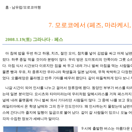
홈
-
남유럽/모로코여행
7. 모로코에서 (페즈, 마라케시
2008.1.19(토) 그라나다 - 페스
아 침에 밥을 두번 하고 하몽, 치즈, 절인 오이, 참치를 넣어 김밥을 싸고 어제 남
쌌다. 하루 종일 먹을 것이라 분량이 많다. 우리 방은 도미토리의 안쪽이라 그릇 
다. 아침 식사 시간보다 이르지만 짐을 싸 두고 내려 가니 벌써 아침을 먹는 사람들이
물론 빵과 우유, 차 종류지만 우리나라 학생들과 일본 남자애, 무척 싹싹하고 다정
었다. 오를레앙은 플라멩고 반주 기타를 배우러 왔단다. 같이 떠들썩하게 있다 보니
나갈 시간이 되어 인사를 나누고 걸어서 정류장에 왔다. 동양인 부부가 버스를 타
는데 일본 분이었다. 요시츠와 타마미라는데 우리처럼 알헤시라스를 거쳐 페스까지 간
널에 내려 플랫폼에 가니 벌써 와서 기다리던 사람들이 많다. 그 중에 나를 보고 웃
레일리아에서 온 학생 남매와 그의 친구 인도인이다. 왜 인사하는지 몰랐는데 남편이
스에 간다니까 졸지에 일행이 일곱으로 불어 났다. 같이 갈 사람들이 있으니 오늘 
각자 수집한 정보가 세배니까 말이다.
9 시에 출발한 버스는 아름다운 