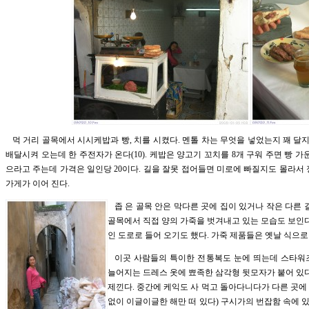
먹 거리 골목에서 시시케밥과 빵, 치를 시켰다. 멘톨 차는 무엇을 넣었는지 꽤 달지
배달시켜 오는데 한 주전자가 온다(10). 케밥은 양고기 꼬치를 8개 구워 주면 빵 
으라고 주는데 가격은 일인당 20이다. 길을 잘못 접어들면 미로에 빠질지도 몰라서 정
가게가 이어 진다.
좁 은 골목 안은 막다른 곳에 집이 있거나 작은 다른 
골목에서 직접 양의 가죽을 벗겨내고 있는 모습도 보인다
인 도로로 들어 오기도 했다. 가죽 제품들은 옛날 식으로
이곳 사람들의 특이한 전통복도 눈에 띄는데 스타워
늘어지는 드레스 옷에 뾰족한 삼각형 뒷모자가 붙어 있다
제낀다. 중간에 케익도 사 먹고 돌아다니다가 다른 곳에
없이 이글이글한 해만 떠 있다) 구시가의 번잡함 속에 