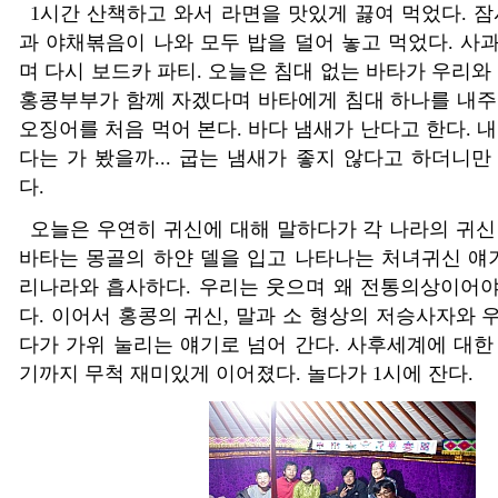
1
시간 산책하고 와서 라면을 맛있게 끓여 먹었다
.
잠
과 야채볶음이 나와 모두 밥을 덜어 놓고 먹었다
.
사과
며 다시 보드카 파티
.
오늘은 침대 없는 바타가 우리와
홍콩부부가 함께 자겠다며 바타에게 침대 하나를 내
오징어를 처음 먹어 본다
.
바다 냄새가 난다고 한다
.
내
다는 가 봤을까
...
굽는 냄새가 좋지 않다고 하더니만
다
.
오늘은 우연히 귀신에 대해 말하다가 각 나라의 귀
바타는 몽골의 하얀 델을 입고 나타나는 처녀귀신 얘
리나라와 흡사하다
.
우리는 웃으며 왜 전통의상이어야
다
.
이어서 홍콩의 귀신
,
말과 소 형상의 저승사자와 
다가 가위 눌리는 얘기로 넘어 간다
.
사후세계에 대한
기까지 무척 재미있게 이어졌다
.
놀다가
1
시에 잔다
.