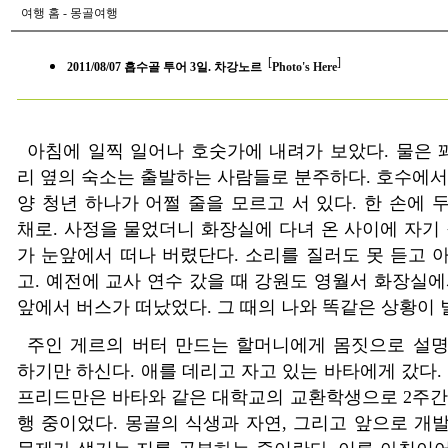
여행 홈
-
몽골여행
[
]
2011/08/07 흡수골 투어 3일. 차강노르
Photo's Here
아침에 일찍 일어나 호숫가에 내려가 보았다
.
물은 
리 옆의 숙소는 출발하는 사람들로 분주하다
.
호수에서
양 청년 하나가 어쩔 줄을 모르고 서 있다
.
한 손에 
채로
.
사정을 물었더니 화장실에 다녀 온 사이에 자기 
가 눈앞에서 떠나 버렸단다
.
소리를 질러도 못 듣고 
고
.
예전에 교사 연수 갔을 때 강원도 영월서 화장실에
앞에서 버스가 떠났었다
.
그 때의 나와 똑같은 상황이
주인 게르의 버터 만드는 할머니에게 몸짓으로 설
하기만 하신다
.
애를 데리고 자고 있는 바타에게 갔다
.
프리드만은 바타와 같은 대학교의 교환학생으로
2
주간
행 중이었다
.
몽골의 식생과 자연
,
그리고 앞으로 개