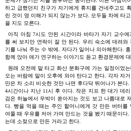
문제가 생기는 지를 공부하는 중이란다
.
이른 아침이어
하고 급했던지 친구가 자기에게 휴지를 건네주고도 
린 것이 영 이해가 되지 않는가 보다
.
모두들 차에 타고
을 지도 모른다
.
아직 아침
7
시도 안된 시간이라 바타가 자기 교수에
를 써 보지만 연락이 잘 안 된다
.
우리 숙소에 데려와 
기를 나눠 주는 수 밖에
.
자다가 일어나 의아해한다
.
홍
함께 앉아 애가 연구하는 이야기도 듣고 환경문제에 
원래 오전에 말 타고 화산 분화구에 가는 일정이었는
오는 바람에 말이 오후에 와야 탄다고 한다
.
각자 자거
만은 차 소리 비슷한 것만 나면 후다닥 뛰어나가 본다
.
4
시간이나 지난
11
시 후 이다
.
작은 지프 한 대가 데리
검은 하늘에서 우박이 쏟아지는 것도 보고 나름대로 
다
.
빵을 먹을 때는 주인 할머니에게 갓 만든 버터를
여쭐 때 우유를 저어 가며 만드는 것을 봤기 때문이다
.
는데 소젖으로 만든 거라고 한다
.