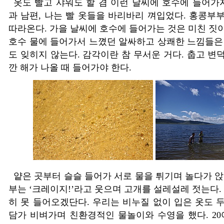
옷도 빨고 샤워도 할 겸 이런 날씨에 호수에 들어가
과 남편
,
나는 빨 옷들을 바리바리 껴입었다
.
홍콩부부
따라온다
.
가을 날씨에 호수에 들어가는 것은 미친 짓
호수 물에 들어가서 느꼈던 알싸하고 상쾌한 느낌들은
도 잊히지 않는다
.
감각이란 참 무서운 거다
.
춥고 변
깐 해가 나올 때 들어가야 한다
.
얕은 곳부터 슬슬 들어가 서로 물을 튀기며 놀다가 
부는
‘
크레이지
!’
라고 웃으며 고개를 설레설레 젓는다
.
히 못 들어오겠단다
.
우리는 비누질 없이 입은 옷도 
담가 비벼가며 친환경적인 물놀이와 수영을 했다
. 20