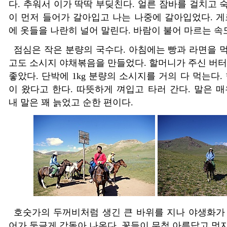
다
.
추워서 이가 딱딱 부딪친다
.
얼른 잠바를 걸치고 
이 먼저 들어가 갈아입고 나는 나중에 갈아입었다
.
게
에 옷들을 나란히 널어 말린다
.
바람이 불어 마르는 속
점심은 작은 분량의 국수다
.
아침에는 빵과 라면을 
고도 소시지 야채볶음을 만들었다
.
할머니가 주신 버터
좋았다
.
단박에
1kg
분량의 소시지를 거의 다 먹는다
.
이 왔다고 한다
.
따뜻하게 껴입고 타러 간다
.
말은 매
내 말은 꽤 늙었고 순한 편이다
.
호숫가의 두꺼비처럼 생긴 큰 바위를 지나 야생화가
어가 둥글게 감돌아 나온다
.
꽃들이 무척 아름답고 멋