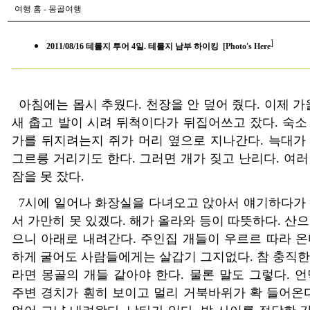
여행 홈
-
몽골여행
]
2011/08/16 테를지 투어 4일. 테를지 남부 하이킹 [
Photo's Here
아침에는 몹시 추웠다. 천장을 안 덮어 줬다. 이제 가
새 춥고 발이 시려 뒤척이다가 뒤집어쓰고 잤다. 숙소
가를 뒤지려는지 쥐가 머리 옆으로 지나간다. 늑대가
그르릉 거리기도 한다. 그러면 개가 짖고 난리다. 여러
잠을 못 잤다.
7시에 일어나 화장실을 다녀오고 앉아서 얘기하다가 
서 가만히 못 있겠다. 해가 올라와 등이 따뜻하다. 산
으니 아래로 내려간다. 주인집 개들이 우르르 따라 온
하게 굴어도 사람들에게는 살갑기 그지없다. 참 충직한
라면 몽골의 개들 같아야 한다. 물론 말도 그렇다. 언
주변 경치가 훤히 보이고 멀리 거북바위가 확 들어온다