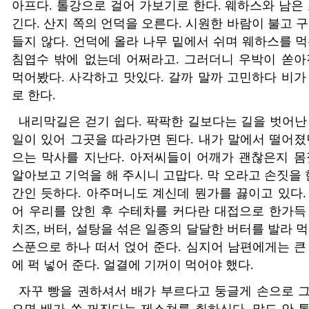
아프다. 톨강으로 걸어 가보기로 한다. 웨하스와 남은 
긴다. 산지 쪽의 언덕을 오른다. 시원한 바람이 불고 
들지 않다. 언덕에 올라 나무 밑에서 쉬며 웨하스를 먹
침엽수 밖에 없는데 어쩌라고. 그러더니 우박이 쏟아
먹어봤다. 사각하고 맛있다. 갈까 말까 고민하다 비가
로 한다.
내리막길은 걷기 쉽다. 팍팍한 길보다는 길을 벗어난
일이 있어 그곳을 따라가면 된다. 내가 말에서 떨어졌
으는 막사를 지난다. 아저씨들이 어깨가 괜찮은지 몸
알아보고 기억을 해 주시니 고맙다. 막 오라고 손짓을 
간인 듯하다. 아주머니도 계신데 뭔가를 끓이고 있다.
어 우리를 앉힌 후 수테차를 커다란 대접으로 한가득
치즈, 버터, 설탕을 섞은 일종의 달달한 버터를 발라 
스푼으로 하나 떠서 얹어 준다. 심지어 남편에게는 큰
에 퍽 넣어 준다. 얼결에 기꺼이 먹어야 했다.
자꾸 빵을 권하셔서 배가 부르다고 둥글게 손으로 