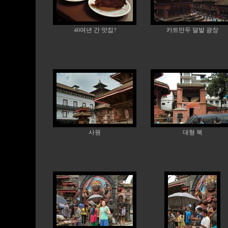
40여년 간 맛집?
카트만두 덜발 광장
사원
대형 북