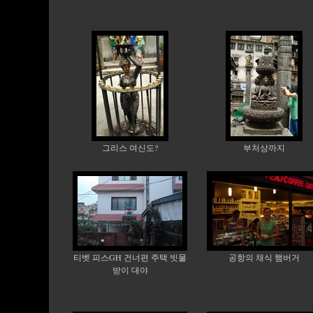
그리스 여신도?
부처상까지
티벳 피스GH 건너편 주택 빗물
공항의 채식 햄버거
받이 대야