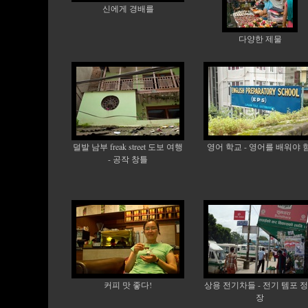
신에게 경배를
다양한 제물
덜발 남부 freak street 도보 여행
영어 학교 - 영어를 배워야 힘
- 공작 창틀
커피 맛 좋다!
상용 전기차들 - 전기 템포 
장