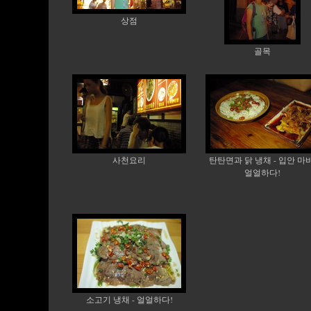
상점
골목
사천요리
탄탄면과 닭 냉채 - 입안 마비
얼얼하다!
소고기 냉채 - 얼얼하다!