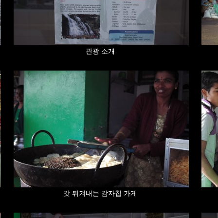
관광 소개
갓 튀겨내는 감자칩 가게