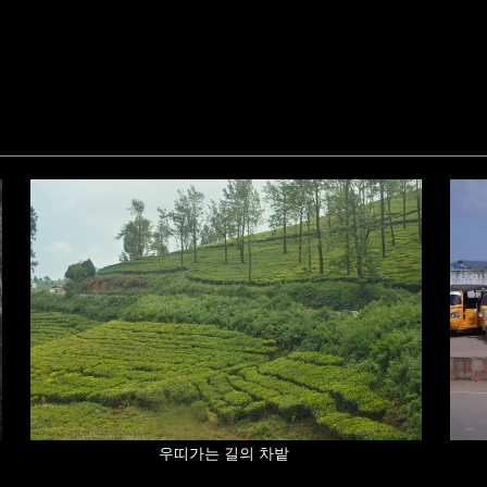
우띠가는 길의 차밭