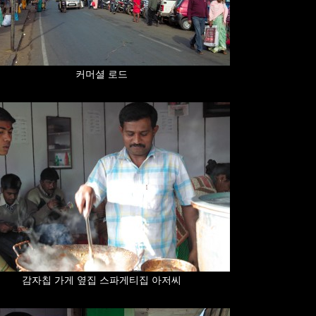
커머셜 로드
감자칩 가게 옆집 스파게티집 아저씨