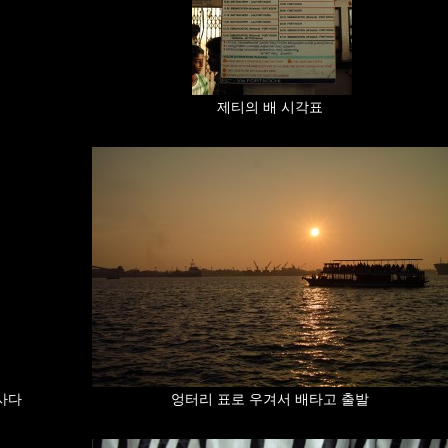
제티의 배 시각표
사다
엉터리 표로 우겨서 배타고 출발