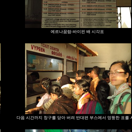
에르나꿈람-바이핀 배 시각표
다음 시간까지 창구를 닫아 버려 반대편 부스에서 엉뚱한 표를 