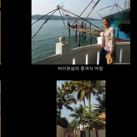
바이핀섬의 중국식 어망