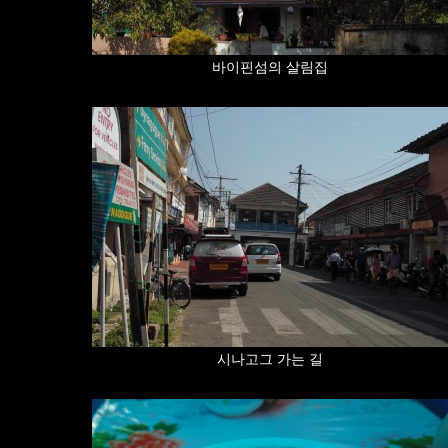
바이핀섬의 살림집
시나고그 가는 길