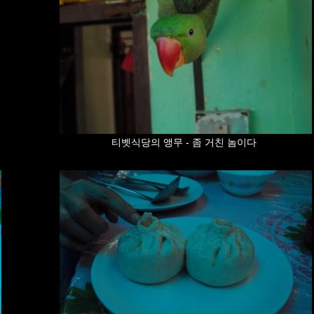
티벳식당의 앵무 - 좀 거친 놈이다