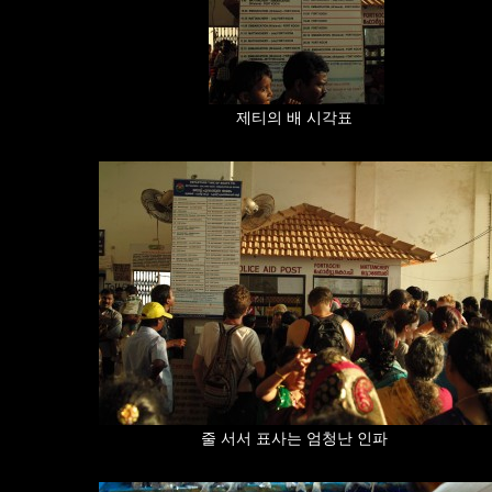
제티의 배 시각표
줄 서서 표사는 엄청난 인파