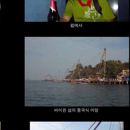
펍에서
바이핀 섬의 중국식 어망