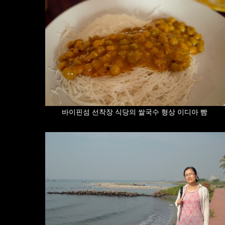
바이핀섬 선착장 식당의 쌀국수 형상 이디아 빰