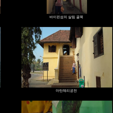
바이핀섬의 살림 골목
마탄체리궁전