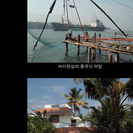
바이핀섬의 중국식 어망