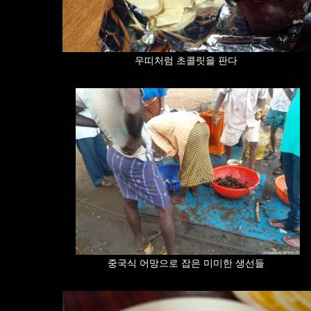
우띠처럼 초콜릿을 판다
중국식 어망으로 잡은 미미한 생선들