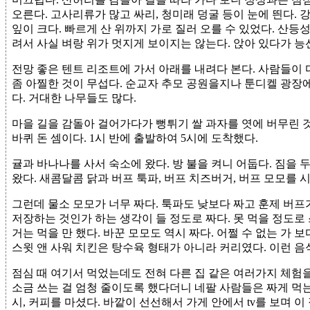
오른다. 고사리류가 많고 싸리, 청미래 덩굴 등이 눈에 띈다.
잎이 크다. 빠르게 산 위까지 가로 질러 오를 수 있었다. 산등
려서 사실 벼랑 위가 멋지게 보이지는 않는다. 앉아 있다가 능
전망 좋은 텐트 리조트에 가서 아래를 내려다 본다. 사람들이
좀 아찔한 것이 무섭다. 순교자 추모 공원을지나 툰디켈 광장에
다. 거대한 나무들도 많다.
마을 길을 감돌아 걸어가다가 뻥튀기 쌀 과자를 엿에 버무린 것 
바퀴 돈 셈이다. 1시 반에 출발하여 5시에 도착했다.
귤과 바나나를 사서 숙소에 왔다. 방 불을 켜니 어둡다. 짐을 
왔다. 새콤달콤 닭과 버프 툭파, 버프 치즈버거, 버프 모모를 
그런데 물소 모모가 너무 짜다. 툭파도 낮보다 짜고 훈제 버프
저장하는 것인가 하는 생각이 들 정도로 짜다. 못 먹을 정도로
거는 먹을 만 했다. 바꾼 모모도 역시 짜다. 어쩔 수 없는 가 
스윗 앤 사워 치킨은 탕수육 형태가 아니라 커리였다. 이런 
점심 때 여기서 먹었는데도 전혀 다른 집 같은 여러가지 체험
소금 쓰는 걸 엄청 줄이도록 했다더니 네팔 사람들은 짜게 먹는
시, 커피를 마셨다. 바깥이 선선해서 가게 안에서 tv를 보며 