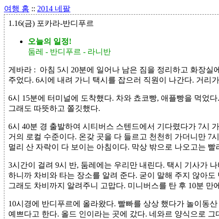
여행 홈
::
2014 네팔
1.16(금) 포카라-반디푸르
오늘의 일정!
둠레 - 반디푸르 - 라니반
게바라 :
아침 5시 20분에 일어나 남은 짐을 정리하고 화장실
주었다. 6시에 내려 가니 택시를 잡으러 직원이 나간다. 거리가
6시 15분에 터미널에 도착했다. 차와 쵸코빵, 애플빵을 먹었다.
그래도 따뜻하고 쫄깃했다.
6시 40분 경 출발하여 시티버스 스텐드에서 기다렸다가 7시
거의 로컬 수준이다. 온갖 곳을 다 들르고 천천히 가더니만 7
멀리 산 자락이 다 보이는 아침이다. 막상 밖으로 나오고는 빨
3시간이 걸려 9시 반, 둠레에는 우리만 내린다. 택시 기사가 나
하니까 차비와 타는 장소를 알려 준다. 굳이 말해 주지 않아도
그래도 차비까지 알려주니 고맙다. 미니버스를 탄 후 10분 만에
10시경에 반디푸르에 올라왔다. 빨빠를 상상 했다가 놀이동산
예쁘다고 한다. 올드 인이라는 곳에 갔다. 네와르 양식으로 