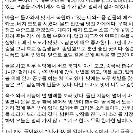
다. 꽤 근사하다. 계속 아래로 내려가서 머리를 감고, 빨래하고
있는 모습을 가까이에서 찍을 수가 없어 멀리서 잡아 찍었다.
마을로 돌아와서 멋지게 복원하고 있는 네와르풍 건물의 에스
카노, 베지 모모를 시켰다. 올드 인만큼 멋진 가게이다. 무척 비
정도 수준으로 괜찮았다. 게다가 베지 모모는 스프 속에 꽃잎 
차려 주는 격식이 호텔 수준이다. 맵고 자극적인 만두의 속을 
살렸다. 베지 모모가 맛있다. 남편이 매우 좋아한다. 그런데 가격도
증을 보니 학교 실습생들이 종업원으로 훈련 중인 곳이다. 실습
니폼도 갖춰 입었다. 앞으로 호텔 같은 곳에 취직을 할 모양이
귤을 사고 타무 식당에서 버프 툭파와 야채 모모, 중국식 촙수
1시간 걸리니까 남쪽 방향에 앉아 햇볕을 쬐고, 책을 보고, 빨
붕 위에 앉아 공부를 하는 처녀도 있다. 낮에는 모두 햇볕을 찾
늘은 모두 심심하게 만들어 왔다. 다만 토마토 맛이 너무나 
숙소 와서 지붕에 넌 빨래를 보러 갔다. 돌판 지붕에 널어서 바
발코니 문을 모두 활짝 열어서 방 안이 환하다. 골목에서 노는 
거리 곁에 우리 방이 있다. 잃어버린 그리운 소리들이다. 창문
들 소리가 노래 소리 같다. 남편은 낮잠을 잔다. 저 소리를 자
하여 오늘은 멀리 가지 않고 쉬기로 한다. 무척 한가한 날이다
1시 반에 들어와서 쉬다가 3시에 일어난다. 길에서 샀던 귤을