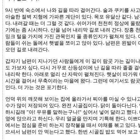
9시 반에 숙소에서 나와 길을 따라 걸어간다. 술과 쿠키를 사
아슬한 절벽 지형에 가파른 계단이 있다. 목포 유달산 같다. 
다. 내려갈 때는 더 그럴 것 같다. 쉬어가며 천천히 정상에 올
기에는 좀 시시하다. 산을 넘어 내리막 길로 내려 간다. 장흥
밍크 털을 가지에 가진 관목인지 풀 종류인지가 펼쳐져 있다. 
람들이 쉬는 돌에서 햇볕을 쪼이고 앉아 있다. 남편은 왼발이 
오던 길로 내려간다.
갑자기 남편이 지나가던 사람들에게 이 길이 람곳 가는 길이냐고
도 가보자 싶다. 다시 거꾸로 산등성이에 난 길을 따라 졸졸 
내리락 한다. 아래로 멀리 산 자락이 펼쳐진다. 햇살이 따가워 
시간을 걸어서 무축이라는 마을에 왔다. 그런데 여기서도 람곳
인다. 더 가는 것은 포기한다.
언덕 위의 깨끗해 보이는 집에 올라가서 찌아를 마실 수 있냐
수가 많이 저장되어 있다. 완전 시골집이다. 닭이 돌아다닌다. 
하시길래 "아! 우유를 말하는구나!" 싶어서 넣어 달라고 했다
옆에 앉으라고 하신다. 우리 얼굴을 만지며 기특해 한다. 이쁘다
에서는 점심을 준비 하는지 장작불을 때서 야채를 볶고 있다. 벌
으셔서 남편이 안 먹는다고 했다. 한번 시골집 밥도 먹어 보고 