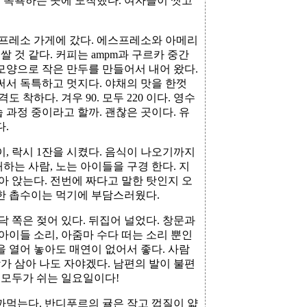
, 목욕하는 곳에 도착했다. 여자들이 씻고
프레소 가게에 갔다. 에스프레소와 아메리
쌀 것 같다. 커피는 ampm과 구르카 중간
모양으로 작은 만두를 만들어서 내어 왔다.
써서 독특하고 멋지다. 야채의 맛을 한껏
 착하다. 겨우 90. 모두 220 이다. 영수
 과정 중이라고 할까. 괜찮은 곳이다. 유
다.
이, 락시 1잔을 시켰다. 음식이 나오기까지
래하는 사람, 노는 아이들을 구경 한다. 지
아 앉는다. 전번에 짜다고 말한 탓인지 오
강한 촙수이는 먹기에 부담스러웠다.
닥 쪽은 젖어 있다. 뒤집어 널었다. 창문과
아이들 소리, 아줌마 수다 떠는 소리 뿐인
을 열어 놓아도 매연이 없어서 좋다. 사람
장가 삼아 나도 자야겠다. 남편의 발이 불편
. 모두가 쉬는 일요일이다!
 까먹는다. 반디푸르의 귤은 작고 껍질이 얇