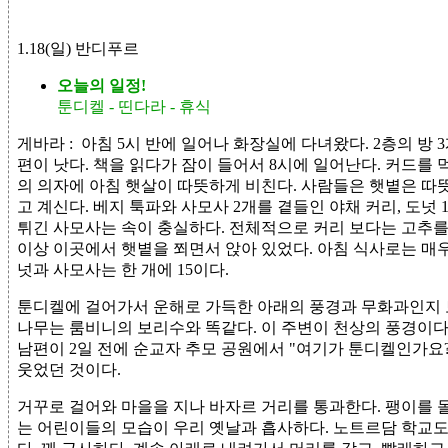
1.18(일) 반디푸르
오늘의 일정!
툰디켈 - 띤다라 - 휴식
게바라 :
아침 5시 반에 일어나 화장실에 다녀왔다. 2층의 방 
편이 낫다. 책을 읽다가 잠이 들어서 8시에 일어난다. 커드를 
의 의자에 아침 햇살이 따뜻하게 비친다. 사람들은 햇볕은 따뜻
고 계신다. 베지 툭파와 사모사 2개를 곁들인 야채 커리, 도넛 
튀긴 사모사는 속이 충실하다. 전체적으로 커리 보다는 고추를 
이상 이곳에서 햇볕을 쬐면서 앉아 있었다. 아침 식사로는 매우
넛과 사모사는 한 개에 15이다.
툰디켈에 걸어가서 운해로 가득한 아래의 풍경과 무화과인지 
나무는 룸비니의 보리수와 똑같다. 이 주변이 천상의 풍경이다.
남편이 2일 전에 순교자 추모 공원에서 "여기가 툰디켈인가요?
웃었던 것이다.
거꾸로 걸어와 마을을 지나 바자르 거리를 통과한다. 팽이를 
는 어린이들의 모습이 우리 옛날과 흡사하다. 노트르담 학교도 