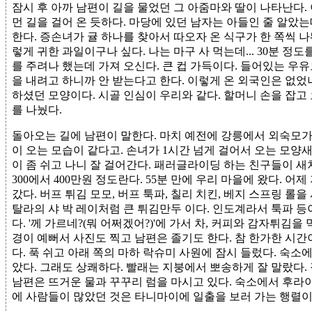
잠시 후 아까 남편이 길을 물었던 그 아줌마와 딸이 나타난다.
먼 길을 걸어 온 듯하다. 마당에 있던 남자는 아들인 줄 알았
한다. 증손녀가 귤 하나를 찾아서 따오자 온 식구가 한 쪽씩 나
렇게 귀한 과일이구나 싶다. 나는 마구 사 먹는데... 30분 정도
를 주려나 했는데 가져 오신다. 큰 컵 가득이다. 들어있는 우유
을 내려고 하니까 안 받는다고 한다. 이렇게 온 외국인은 없었나
하셨던 모양이다. 시골 인심이 우리와 같다. 할머니 손을 잡
를 나눴다.
돌아오는 길에 남편이 말한다. 마치 예전에 강릉에서 외숙모가
이 오는 모습이 같다고. 손녀가 1시간 넘게 걸어서 오는 모양
이 좀 쉬고 나니 잘 걸어간다. 패러글라이딩 하는 친구들이 새
300에서 400만원 정도란다. 55분 만에 우리 마을에 왔다. 어
갔다. 버프 튀김 모모, 버프 툭파, 칠리 치킨, 베지 스프링 롤
탈라의 샤 박 레이처럼 큰 튀김만두 이다. 인도계라서 툭파 등
다. '께 가르네?(뭐 어쩌겠어?)'에 가서 차, 커피와 감자튀김을
경이 예뻐서 사진도 찍고 남편은 졸기도 한다. 참 한가한 시간
다. 푹 쉬고 아래 쪽의 마하 락슈미 사원에 잠시 들렀다. 숙소
았다. 그래도 상쾌하다. 빨래는 지붕에서 뽀송하게 잘 말랐다. 
남편은 뜨거운 물과 꾸꾸리 럼을 마시고 있다. 숙소에서 후라
에 사람들이 많았던 것은 타니마이에 일출을 보러 가는 행렬이