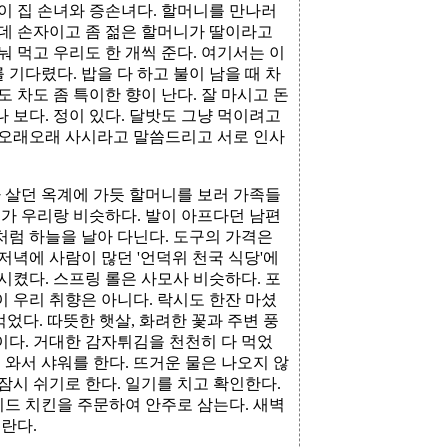
 이 집 손녀와 증손녀다. 할머니를 만나러
는데 손자이고 좀 젊은 할머니가 딸이라고
눠 먹고 우리도 한 개씩 준다. 여기서는 이
를 기다렸다. 밥을 다 하고 불이 남을 때 차
도 차도 좀 특이한 향이 난다. 잘 마시고 돈
 보다. 정이 있다. 달밧도 그냥 먹이려고
고 오래오래 사시라고 말씀드리고 서로 인사
 살던 옥계에 가듯 할머니를 보러 가족들
새가 우리랑 비슷하다. 발이 아프다던 남편
처럼 하늘을 날아 다닌다. 도구의 가격은
제 저녁에 사람이 많던 '언덕위 천국 식당'에
을 시켰다. 스프링 롤은 사모사 비슷하다. 포
이 우리 취향은 아니다. 락시도 한잔 마셨
 먹었다. 따뜻한 햇살, 화려한 꽃과 주변 풍
이다. 거대한 감자튀김을 천천히 다 먹었
에 와서 샤워를 한다. 뜨거운 물은 나오지 않
잠시 쉬기로 한다. 일기를 치고 확인한다.
이드 치킨을 주문하여 안주로 삼는다. 새벽
란다.