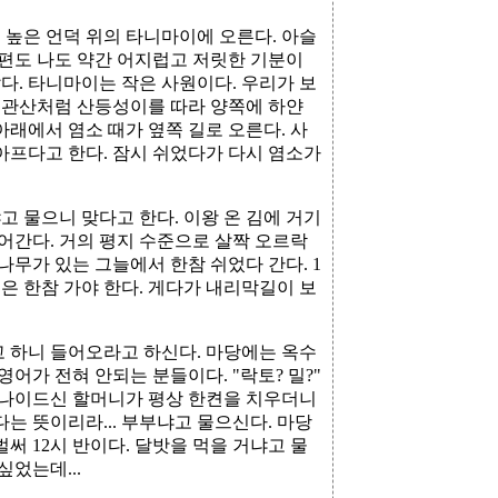
고 높은 언덕 위의 타니마이에 오른다. 아슬
남편도 나도 약간 어지럽고 저릿한 기분이
랐다. 타니마이는 작은 사원이다. 우리가 보
 천관산처럼 산등성이를 따라 양쪽에 하얀
아래에서 염소 때가 옆쪽 길로 오른다. 사
아프다고 한다. 잠시 쉬었다가 다시 염소가
 물으니 맞다고 한다. 이왕 온 김에 거기
걸어간다. 거의 평지 수준으로 살짝 오르락
나무가 있는 그늘에서 한참 쉬었다 간다. 1
은 한참 가야 한다. 게다가 내리막길이 보
고 하니 들어오라고 하신다. 마당에는 옥수
영어가 전혀 안되는 분들이다. "락토? 밀?"
. 나이드신 할머니가 평상 한켠을 치우더니
는 뜻이리라... 부부냐고 물으신다. 마당
써 12시 반이다. 달밧을 먹을 거냐고 물
싶었는데...