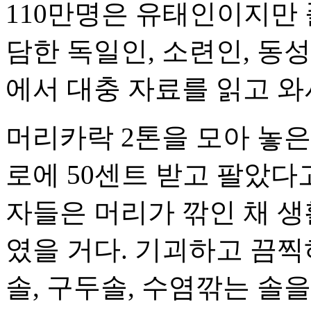
110만명은 유태인이지만
담한 독일인, 소련인, 동성
에서 대충 자료를 읽고 와
머리카락 2톤을 모아 놓은
로에 50센트 받고 팔았다고
자들은 머리가 깎인 채 생
였을 거다. 기괴하고 끔찍
솔, 구두솔, 수염깎는 솔