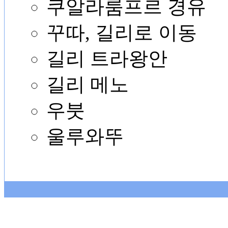
쿠알라룸프르 경유
꾸따, 길리로 이동
길리 트라왕안
길리 메노
우붓
울루와뚜